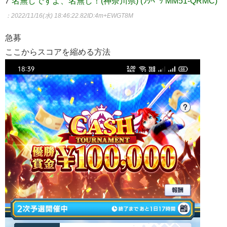
7
名無しですよ、名無し！(神奈川県) (ﾗｸﾍﾟｯ MM51-QRMC)
：2022/11/16(水) 18:46:22.82
ID:4m+EWGT8M
急募
ここからスコアを縮める方法