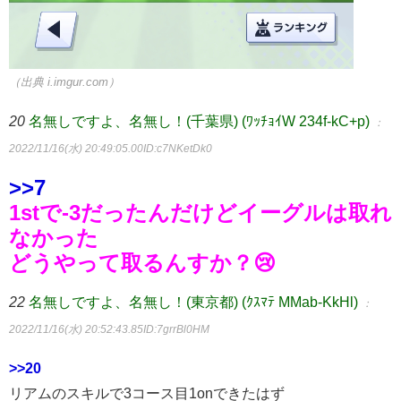
（出典 i.imgur.com）
20
名無しですよ、名無し！(千葉県) (ﾜｯﾁｮｲW 234f-kC+p)
：
2022/11/16(水) 20:49:05.00
ID:c7NKetDk0
>>7
1stで-3だったんだけどイーグルは取れ
なかった
どうやって取るんすか？😢
22
名無しですよ、名無し！(東京都) (ｸｽﾏﾃ MMab-KkHl)
：
2022/11/16(水) 20:52:43.85
ID:7grrBl0HM
>>20
リアムのスキルで3コース目1onできたはず