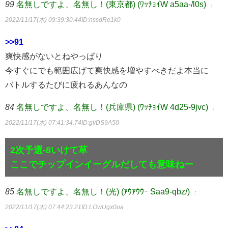
99
名無しですよ、名無し！(東京都) (ﾜｯﾁｮｲW a5aa-/l0s)
：
2022/11/17(木) 09:39:30.44
ID:nssdRe1k0
>>91
爽快感がないとねやっぱり
今すぐにでも範囲広げて爽快感を増やすべきだよ本当に
バトルするたびに疲れるあんなの
84
名無しですよ、名無し！(兵庫県) (ﾜｯﾁｮｲW 4d25-9jvc)
：
2022/11/17(木) 07:41:34.74
ID:gi/DS9A50
2次予選-8いけて草
ここでチップインイーグルだしても意味ねー
85
名無しですよ、名無し！(光) (ｱｳｱｳｳｰ Saa9-qbz/)
：
2022/11/17(木) 07:44:23.21
ID:LOwUgx0ua