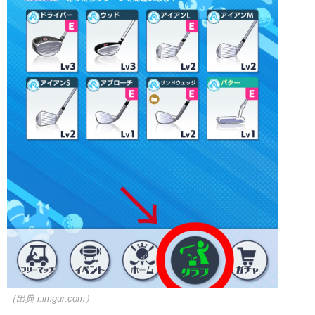
（出典 i.imgur.com）