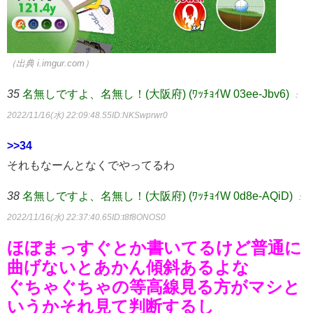
（出典 i.imgur.com）
35
名無しですよ、名無し！(大阪府) (ﾜｯﾁｮｲW 03ee-Jbv6)
：
2022/11/16(水) 22:09:48.55
ID:NKSwprwr0
>>34
それもなーんとなくでやってるわ
38
名無しですよ、名無し！(大阪府) (ﾜｯﾁｮｲW 0d8e-AQiD)
：
2022/11/16(水) 22:37:40.65
ID:t8f8ONOS0
ほぼまっすぐとか書いてるけど普通に
曲げないとあかん傾斜あるよな
ぐちゃぐちゃの等高線見る方がマシと
いうかそれ見て判断するし