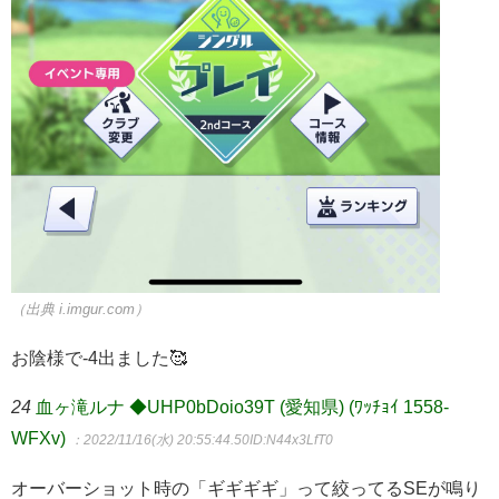
（出典 i.imgur.com）
お陰様で-4出ました🥰
24
血ヶ滝ルナ ◆UHP0bDoio39T (愛知県) (ﾜｯﾁｮｲ 1558-
WFXv)
：2022/11/16(水) 20:55:44.50
ID:N44x3LfT0
オーバーショット時の「ギギギギ」って絞ってるSEが鳴り