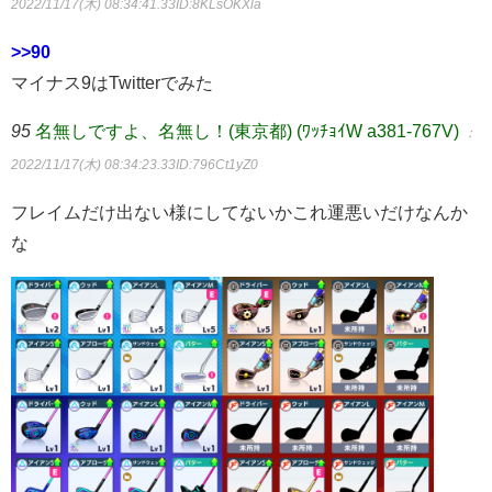
2022/11/17(木) 08:34:41.33
ID:8KLsOKXla
>>90
マイナス9はTwitterでみた
95
名無しですよ、名無し！(東京都) (ﾜｯﾁｮｲW a381-767V)
：
2022/11/17(木) 08:34:23.33
ID:796Ct1yZ0
フレイムだけ出ない様にしてないかこれ運悪いだけなんか
な