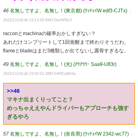
46
名無しですよ、名無し！(東京都) (ﾜｯﾁｮｲW edf3-CJTx)
：
2022/11/16(水) 23:13:50.49
ID:DairW5lL0
racconとmachinaの確率おかしすぎない？
あれだけコンプリートして1回覚醒まで終わりそうだわ。
flameとbladeはまだ3種類しか出てないし露骨すぎるな。
49
名無しですよ、名無し！(光) (ｱｳｱｳｳｰ Saa9-U83r)
：
2022/11/16(水) 23:42:51.38
ID:54WCqMv5a
>>46
マキナ出まくりってこと？
めっちゃええやんドライバーもアプローチも強す
ぎるやろ
57
名無しですよ、名無し！(奈良県) (ﾜｯﾁｮｲW 2342-wc77)
：