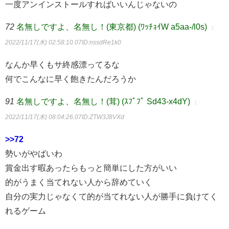
一度アンインストールすればいいんじゃないの
72
名無しですよ、名無し！(東京都) (ﾜｯﾁｮｲW a5aa-/l0s)
：
2022/11/17(木) 02:58:10.07
ID:nssdRe1k0
なんか早くもサ終感漂ってるな
何でこんなに早く飽きたんだろうか
91
名無しですよ、名無し！(茸) (ｽﾌﾟﾌﾟ Sd43-x4dY)
：
2022/11/17(木) 08:04:26.07
ID:ZTW3J8VXd
>>72
勢いがやばいわ
賞金出す暇あったらもっと簡単にした方がいい
的がうまく当てれない人から辞めていく
自分の実力じゃなくて的が当てれない人が勝手に負けてく
れるゲーム