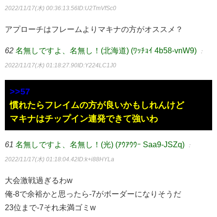
2022/11/17(木) 00:36:13.56
ID:U2TmVfSc0
アプローチはフレームよりマキナの方がオススメ？
62
名無しですよ、名無し！(北海道) (ﾜｯﾁｮｲ 4b58-vnW9)
：
2022/11/17(木) 01:18:27.90
ID:Y224LC1J0
>>57
慣れたらフレイムの方が良いかもしれんけど
マキナはチップイン連発できて強いわ
61
名無しですよ、名無し！(光) (ｱｳｱｳｳｰ Saa9-JSZq)
：
2022/11/17(木) 01:18:04.42
ID:k+i88HYLa
大会激戦過ぎるわw
俺-8で余裕かと思ったら-7がボーダーになりそうだ
23位まで-7それ未満ゴミw