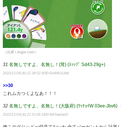
（出典 i.imgur.com）
31
名無しですよ、名無し！(茸) (ｽｯｯﾌﾟ Sd43-29g+)
：
2022/11/16(水) 21:38:52.40
ID:0uW4U2Jdd
>>30
これムカつくよなあ！！！
32
名無しですよ、名無し！(大阪府) (ﾜｯﾁｮｲW 03ee-Jbv6)
：
2022/11/16(水) 21:53:09.16
ID:NKSwprwr0
俺このグリッド一切見てないわ 全てパーセントから計算し