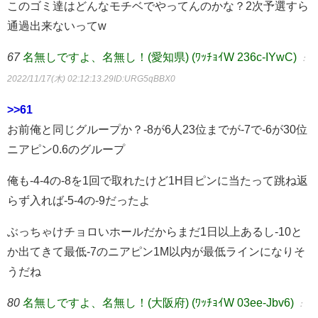
このゴミ達はどんなモチベでやってんのかな？2次予選すら
通過出来ないってw
67
名無しですよ、名無し！(愛知県) (ﾜｯﾁｮｲW 236c-IYwC)
：
2022/11/17(木) 02:12:13.29
ID:URG5qBBX0
>>61
お前俺と同じグループか？-8が6人23位までが-7で-6が30位
ニアピン0.6のグループ
俺も-4-4の-8を1回で取れたけど1H目ピンに当たって跳ね返
らず入れば-5-4の-9だったよ
ぶっちゃけチョロいホールだからまだ1日以上あるし-10と
か出てきて最低-7のニアピン1M以内が最低ラインになりそ
うだね
80
名無しですよ、名無し！(大阪府) (ﾜｯﾁｮｲW 03ee-Jbv6)
：