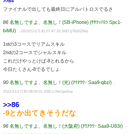
>>84
ファイナルで出しても最終日にアルバトロスでるさ
86
名無しですよ、名無し！(SB-iPhone) (ｻｻｸｯﾃﾛﾗ Spc1-
biMU)
：2022/11/17(木) 07:47:16.36
ID:gTeb0Z6kp
1stの3コースでリアムスキル
2ndの2コースでシャルスキル
これだけやっとけば-8とれるから
今日たくさん-8でるでしょ
90
名無しですよ、名無し！(光) (ｱｳｱｳｳｰ Saa9-qbz/)
：
2022/11/17(木) 08:04:01.95
ID:LOwUgx0ua
>>86
-9とか出てきそうだな
96
名無しですよ、名無し！(大阪府) (ｱｳｱｳｳｰ Saa9-U83r)
：