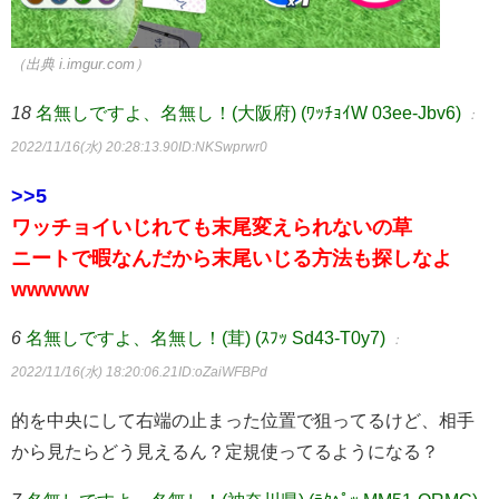
（出典 i.imgur.com）
18
名無しですよ、名無し！(大阪府) (ﾜｯﾁｮｲW 03ee-Jbv6)
：
2022/11/16(水) 20:28:13.90
ID:NKSwprwr0
>>5
ワッチョイいじれても末尾変えられないの草
ニートで暇なんだから末尾いじる方法も探しなよ
wwwww
6
名無しですよ、名無し！(茸) (ｽﾌｯ Sd43-T0y7)
：
2022/11/16(水) 18:20:06.21
ID:oZaiWFBPd
的を中央にして右端の止まった位置で狙ってるけど、相手
から見たらどう見えるん？定規使ってるようになる？