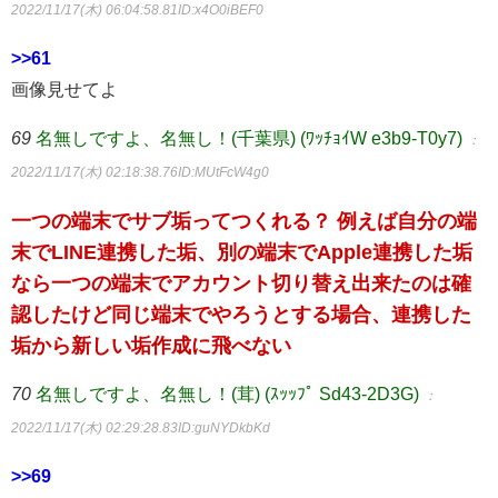
2022/11/17(木) 06:04:58.81
ID:x4O0iBEF0
>>61
画像見せてよ
69
名無しですよ、名無し！(千葉県) (ﾜｯﾁｮｲW e3b9-T0y7)
：
2022/11/17(木) 02:18:38.76
ID:MUtFcW4g0
一つの端末でサブ垢ってつくれる？ 例えば自分の端
末でLINE連携した垢、別の端末でApple連携した垢
なら一つの端末でアカウント切り替え出来たのは確
認したけど同じ端末でやろうとする場合、連携した
垢から新しい垢作成に飛べない
70
名無しですよ、名無し！(茸) (ｽｯｯﾌﾟ Sd43-2D3G)
：
2022/11/17(木) 02:29:28.83
ID:guNYDkbKd
>>69