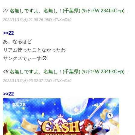
27
名無しですよ、名無し！(千葉県) (ﾜｯﾁｮｲW 234f-kC+p)
：
2022/11/16(水) 21:08:26.15
ID:c7NKetDk0
>>22
あ、なるほど
リアム使ったことなかったわ
サンクスでぃーす🫡
48
名無しですよ、名無し！(千葉県) (ﾜｯﾁｮｲW 234f-kC+p)
：
2022/11/16(水) 23:32:37.12
ID:c7NKetDk0
>>22