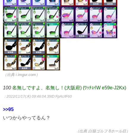
（出典 i.imgur.com）
100
名無しですよ、名無し！(大阪府) (ﾜｯﾁｮｲW e59e-J2Kx)
：2022/11/17(木) 09:46:04.39
ID:FpAc/IF60
>>95
いつからやってるん？
（出典 白猫ゴルフ 8ホール目）