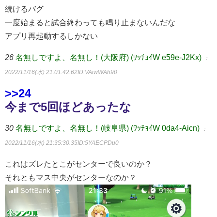
続けるバグ
一度始まると試合終わっても鳴り止まないんだな
アプリ再起動するしかない
26
名無しですよ、名無し！(大阪府) (ﾜｯﾁｮｲW e59e-J2Kx)
：
2022/11/16(水) 21:01:42.62
ID:VAiwWAh90
>>24
今まで5回ほどあったな
30
名無しですよ、名無し！(岐阜県) (ﾜｯﾁｮｲW 0da4-Aicn)
：
2022/11/16(水) 21:35:30.35
ID:5YAECPDu0
これはズレたとこがセンターで良いのか？
それともマス中央がセンターなのか？