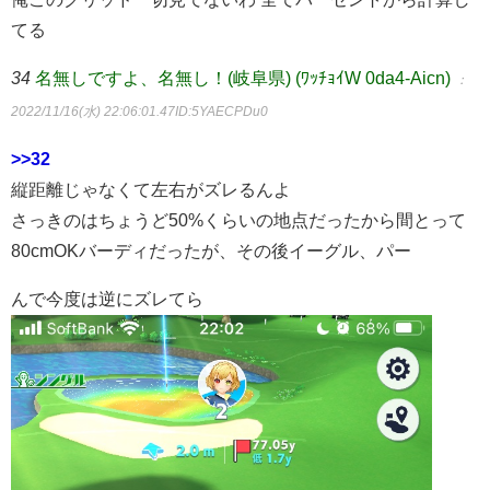
てる
34
名無しですよ、名無し！(岐阜県) (ﾜｯﾁｮｲW 0da4-Aicn)
：
2022/11/16(水) 22:06:01.47
ID:5YAECPDu0
>>32
縦距離じゃなくて左右がズレるんよ
さっきのはちょうど50%くらいの地点だったから間とって
80cmOKバーディだったが、その後イーグル、パー
んで今度は逆にズレてら