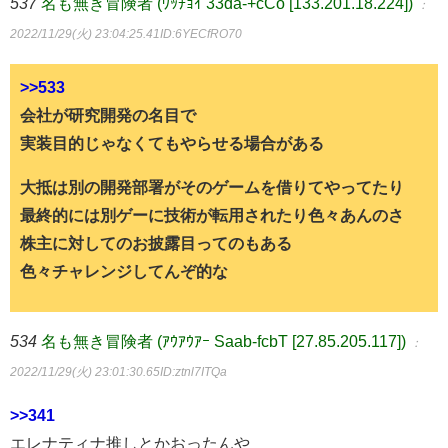
537
名も無き冒険者 (ﾜｯﾁｮｲ 33da-+cCo [133.201.18.224])
：
2022/11/29(火) 23:04:25.41
ID:6YECfRO70
>>533
会社が研究開発の名目で
実装目的じゃなくてもやらせる場合がある
大抵は別の開発部署がそのゲームを借りてやってたり
最終的には別ゲーに技術が転用されたり色々あんのさ
株主に対してのお披露目ってのもある
色々チャレンジしてんぞ的な
534
名も無き冒険者 (ｱｳｱｳｱｰ Saab-fcbT [27.85.205.117])
：
2022/11/29(火) 23:01:30.65
ID:ztnl7ITQa
>>341
エレナティナ推しとかおったんや