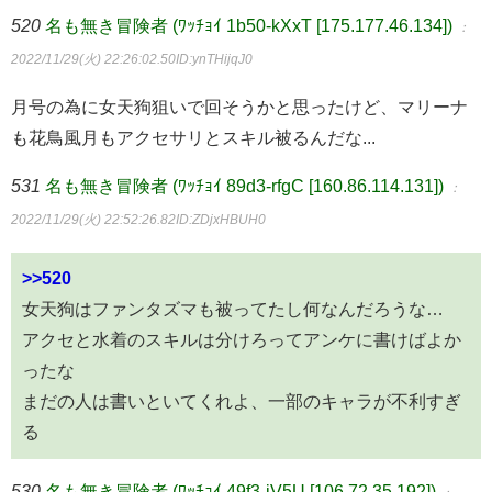
520
名も無き冒険者 (ﾜｯﾁｮｲ 1b50-kXxT [175.177.46.134])
：
2022/11/29(火) 22:26:02.50
ID:ynTHijqJ0
月号の為に女天狗狙いで回そうかと思ったけど、マリーナ
も花鳥風月もアクセサリとスキル被るんだな...
531
名も無き冒険者 (ﾜｯﾁｮｲ 89d3-rfgC [160.86.114.131])
：
2022/11/29(火) 22:52:26.82
ID:ZDjxHBUH0
>>520
女天狗はファンタズマも被ってたし何なんだろうな…
アクセと水着のスキルは分けろってアンケに書けばよか
ったな
まだの人は書いといてくれよ、一部のキャラが不利すぎ
る
530
名も無き冒険者 (ﾜｯﾁｮｲ 49f3-iV5U [106.72.35.192])