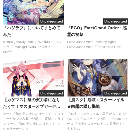
Uncategorized
Uncategorized
『ハジラブ』についてまとめて
『FGO』Fate/Grand Order・巡
みた
霊の祝祭
h2#title { display: none;} HOOKSOFT “ハ
Fate/Grand Order Fate/stay night>
ジラブ -Making*Lovers- 公式サイト”.
Fate/Grand Order 『Fate/Grand Orde...
SMEE...
Uncategorized
Uncategorized
【カゲマス】陰の実力者になり
【崩スタ】崩壊：スターレイル
たくて！マスターオブガーデン
★白露の隠し機能
♡少女シェリー少女アルファ
ゲーム『陰の実力者になりたくて！』シェ
『崩壊：スターレイル』星玉がもらえる4
リーがサンタ衣装で登場 ... - 電撃オンライ
つのシリアルコードも公開 ... - Yahoo!ニュ
ン ゲーム『陰の実力者になりたくて！』
ース 『崩壊：スターレイル』星玉がもら
シェリーがサンタ...
える4つの...