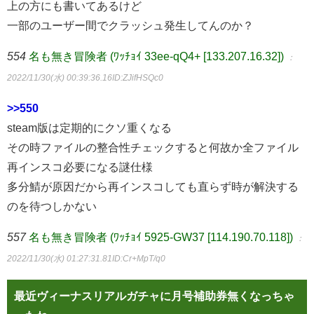
上の方にも書いてあるけど
一部のユーザー間でクラッシュ発生してんのか？
554
名も無き冒険者 (ﾜｯﾁｮｲ 33ee-qQ4+ [133.207.16.32])
：
2022/11/30(水) 00:39:36.16
ID:ZJifHSQc0
>>550
steam版は定期的にクソ重くなる
その時ファイルの整合性チェックすると何故か全ファイル
再インスコ必要になる謎仕様
多分鯖が原因だから再インスコしても直らず時が解決する
のを待つしかない
557
名も無き冒険者 (ﾜｯﾁｮｲ 5925-GW37 [114.190.70.118])
：
2022/11/30(水) 01:27:31.81
ID:Cr+MpT/q0
最近ヴィーナスリアルガチャに月号補助券無くなっちゃ