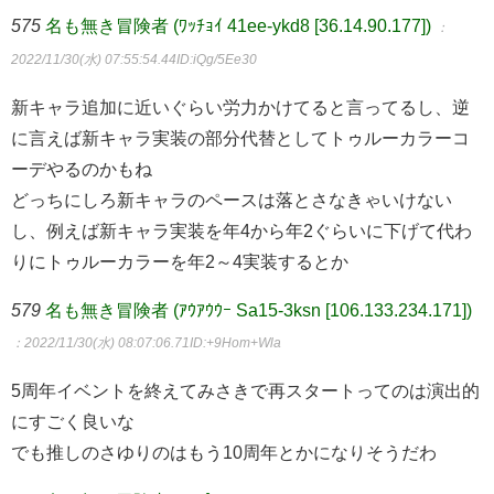
575
名も無き冒険者 (ﾜｯﾁｮｲ 41ee-ykd8 [36.14.90.177])
：
2022/11/30(水) 07:55:54.44
ID:iQg/5Ee30
新キャラ追加に近いぐらい労力かけてると言ってるし、逆
に言えば新キャラ実装の部分代替としてトゥルーカラーコ
ーデやるのかもね
どっちにしろ新キャラのペースは落とさなきゃいけない
し、例えば新キャラ実装を年4から年2ぐらいに下げて代わ
りにトゥルーカラーを年2～4実装するとか
579
名も無き冒険者 (ｱｳｱｳｳｰ Sa15-3ksn [106.133.234.171])
：2022/11/30(水) 08:07:06.71
ID:+9Hom+Wla
5周年イベントを終えてみさきで再スタートってのは演出的
にすごく良いな
でも推しのさゆりのはもう10周年とかになりそうだわ