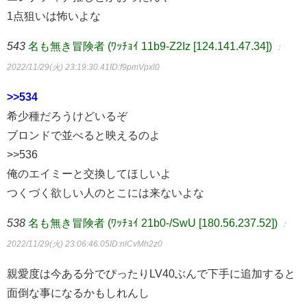
1点狙いは怖いよな
543
名も無き冒険者 (ﾜｯﾁｮｲ 11b9-Z2Iz [124.141.47.34])
：
2022/11/29(火) 23:19:30.41
ID:f9pmVpxl0
>>534
希少種だろうけどいるぞ
ブロンドで並べると映えるのよ
>>536
俺のエイミーと交換してほしいよ
つくづく欲しい人のとこには来ないよな
538
名も無き冒険者 (ﾜｯﾁｮｲ 21b0-/SwU [180.56.237.52])
：
2022/11/29(火) 23:06:46.05
ID:nlCvMh2z0
親愛度は今ある分でぴったりLV40ぶんで下手に追加すると
面倒な事になるかもしれんし