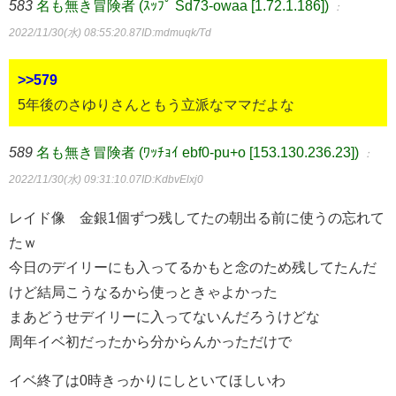
583
名も無き冒険者 (ｽｯﾌﾟ Sd73-owaa [1.72.1.186])
：
2022/11/30(水) 08:55:20.87
ID:mdmuqk/Td
>>579
5年後のさゆりさんともう立派なママだよな
589
名も無き冒険者 (ﾜｯﾁｮｲ ebf0-pu+o [153.130.236.23])
：
2022/11/30(水) 09:31:10.07
ID:KdbvElxj0
レイド像 金銀1個ずつ残してたの朝出る前に使うの忘れて
たｗ
今日のデイリーにも入ってるかもと念のため残してたんだ
けど結局こうなるから使っときゃよかった
まあどうせデイリーに入ってないんだろうけどな
周年イベ初だったから分からんかっただけで
イベ終了は0時きっかりにしといてほしいわ