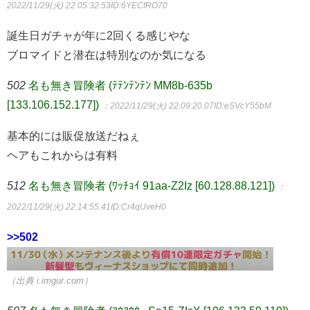
2022/11/29(火) 22:05:32.53
ID:6YECfRO70
誕生日ガチャが年に2回くる感じやな
ブロマイドと潜在は特別なのか気になる
502
名も無き冒険者 (ﾃﾃﾝﾃﾝﾃﾝ MM8b-635b
[133.106.152.177])
：2022/11/29(火) 22:09:20.07
ID:eSVcY55bM
基本的には販促放送だねぇ
ヘアもこれからは有料
512
名も無き冒険者 (ﾜｯﾁｮｲ 91aa-Z2Iz [60.128.88.121])
：
2022/11/29(火) 22:14:55.41
ID:Cr4qUveH0
>>502
（出典 i.imgur.com）