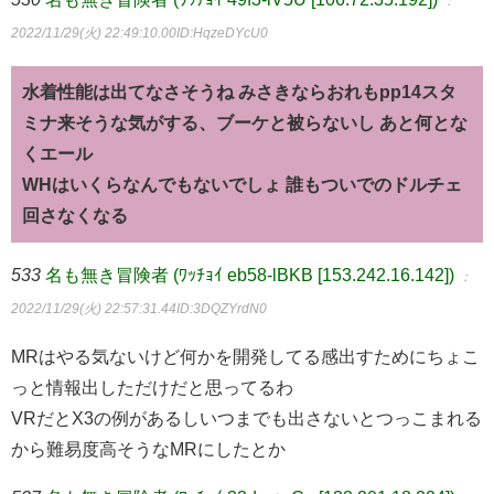
：
2022/11/29(火) 22:49:10.00
ID:HqzeDYcU0
水着性能は出てなさそうね みさきならおれもpp14スタ
ミナ来そうな気がする、ブーケと被らないし あと何とな
くエール
WHはいくらなんでもないでしょ 誰もついでのドルチェ
回さなくなる
533
名も無き冒険者 (ﾜｯﾁｮｲ eb58-lBKB [153.242.16.142])
：
2022/11/29(火) 22:57:31.44
ID:3DQZYrdN0
MRはやる気ないけど何かを開発してる感出すためにちょこ
っと情報出しただけだと思ってるわ
VRだとX3の例があるしいつまでも出さないとつっこまれる
から難易度高そうなMRにしたとか