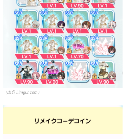
（出典 i.imgur.com）