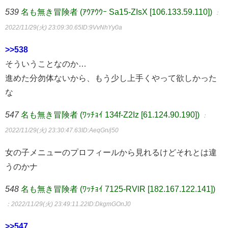
539
名も無き冒険者 (ｱｳｱｳｳｰ Sa15-ZIsX [106.133.59.110])
：
2022/11/29(火) 23:09:30.65
ID:9VvNhYy0a
>>538
そういうことなのか…
進めた分勿体ないから、もう少し上手くやって欲しかった
な
547
名も無き冒険者 (ﾜｯﾁｮｲ 134f-Z2Iz [61.124.90.190])
：
2022/11/29(火) 23:30:47.63
ID:AeqGn/j50
女の子メニューのプロフィールから見れるけどそれとは違
うのかナ
548
名も無き冒険者 (ﾜｯﾁｮｲ 7125-RVlR [182.167.122.141])
：2022/11/29(火) 23:49:11.22
ID:DkgmGOnJ0
>>547