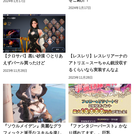
をご紹介！
2024年1月17日
2024年1月17日
【クロサバ】黒い砂漠 ◇とりあ
【レスレリ】レスレリアーナの
えずパール買ったけど
アトリエ～スーちゃん銃没収す
るくらいなら実装すんなよ
2023年11月28日
2023年11月28日
『ソウルメイデン』美麗なグラ
『ファンタジーバースト』かな
フィックと派手なスキルを楽し
り揺れてます。。巨乳