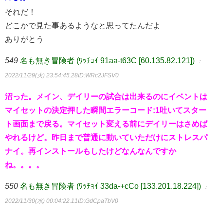
それだ！
どこかで見た事あるようなと思ってたんだよ
ありがとう
549
名も無き冒険者 (ﾜｯﾁｮｲ 91aa-t63C [60.135.82.121])
：
2022/11/29(火) 23:54:45.28
ID:WRc2JFSV0
沼った。メイン、デイリーの試合は出来るのにイベントは
マイセットの決定押した瞬間エラーコード:1吐いてスター
ト画面まで戻る。マイセット変える前にデイリーはさめば
やれるけど。昨日まで普通に動いていただけにストレスパ
ナイ。再インストールもしたけどなんなんですか
ね。。。。
550
名も無き冒険者 (ﾜｯﾁｮｲ 33da-+cCo [133.201.18.224])
：
2022/11/30(水) 00:04:22.11
ID:GdCpaTbV0