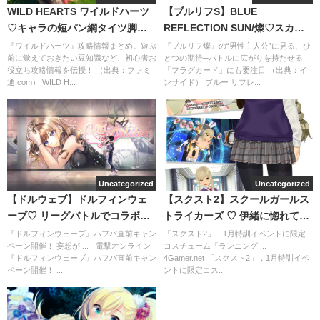
WILD HEARTS ワイルドハーツ
【ブルリフS】BLUE
♡キャラの短パン網タイツ脚を
REFLECTION SUN/燦♡スカー
よく見て
トの長さと脚がめちゃくちゃエ
『ワイルドハーツ』攻略情報まとめ。遊ぶ
『ブルリフ燦』の“男性主人公”に見る、ひ
前に覚えておきたい豆知識など、初心者お
とつの期待─バトルに広がりを持たせる
ッチ？
役立ち攻略情報を伝授！ （出典：ファミ
「フラグカード」にも要注目 （出典：イ
通.com） WILD H...
ンサイド） ブルー リフレ...
Uncategorized
Uncategorized
【ドルウェブ】ドルフィンウェ
【スクスト2】スクールガールス
ーブ♡ リーグバトルでコラボ紫
トライカーズ ♡ 伊緒に惚れて今
苑すごい便利
更始めた
『ドルフィンウェーブ』ハフバ直前キャン
「スクスト2」，1月特訓イベントに限定
ペーン開催！ 妄想が ... - 電撃オンライン
コスチューム「ランニング ... -
『ドルフィンウェーブ』ハフバ直前キャン
4Gamer.net 「スクスト2」，1月特訓イベ
ペーン開催！ ...
ントに限定コス...