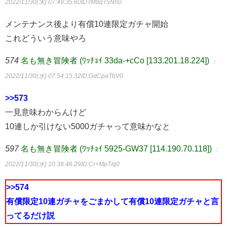
2022/11/30(水) 07:49:35.60
ID:rM8qT5Nn0
メンテナンス後より有償10連限定ガチャ開始
これどういう意味やろ
574
名も無き冒険者 (ﾜｯﾁｮｲ 33da-+cCo [133.201.18.224])
：
2022/11/30(水) 07:54:15.32
ID:GdCpaTbV0
>>573
一見意味わからんけど
10連しか引けない5000ガチャって意味かなと
597
名も無き冒険者 (ﾜｯﾁｮｲ 5925-GW37 [114.190.70.118])
：
2022/11/30(水) 10:38:46.29
ID:Cr+MpT/q0
>>574
有償限定10連ガチャをごまかして有償10連限定ガチャと言
ってるだけ説