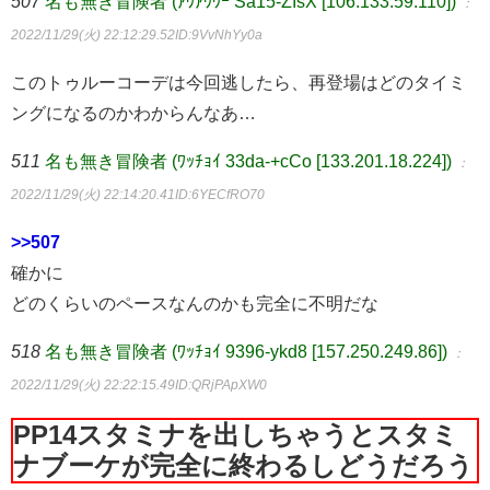
507
名も無き冒険者 (ｱｳｱｳｳｰ Sa15-ZIsX [106.133.59.110])
：
2022/11/29(火) 22:12:29.52
ID:9VvNhYy0a
このトゥルーコーデは今回逃したら、再登場はどのタイミ
ングになるのかわからんなあ…
511
名も無き冒険者 (ﾜｯﾁｮｲ 33da-+cCo [133.201.18.224])
：
2022/11/29(火) 22:14:20.41
ID:6YECfRO70
>>507
確かに
どのくらいのペースなんのかも完全に不明だな
518
名も無き冒険者 (ﾜｯﾁｮｲ 9396-ykd8 [157.250.249.86])
：
2022/11/29(火) 22:22:15.49
ID:QRjPApXW0
PP14スタミナを出しちゃうとスタミ
ナブーケが完全に終わるしどうだろう