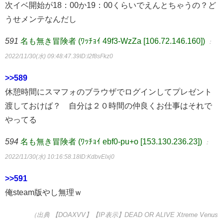
次イベ開始が18：00か19：00くらいでえんとちゃうの？ど
うせメンテなんだし
591
名も無き冒険者 (ﾜｯﾁｮｲ 49f3-WzZa [106.72.146.160])
：
2022/11/30(水) 09:48:47.39
ID:I2f8sFkz0
>>589
休憩時間にスマフォのブラウザでログインしてプレゼント
渡しておけば？ 自分は２０時間の仲良くお仕事はそれで
やってる
594
名も無き冒険者 (ﾜｯﾁｮｲ ebf0-pu+o [153.130.236.23])
：
2022/11/30(水) 10:16:58.18
ID:KdbvElxj0
>>591
俺steam版やし無理ｗ
（出典 【DOAXVV】【IP表示】DEAD OR ALIVE Xtreme Venus