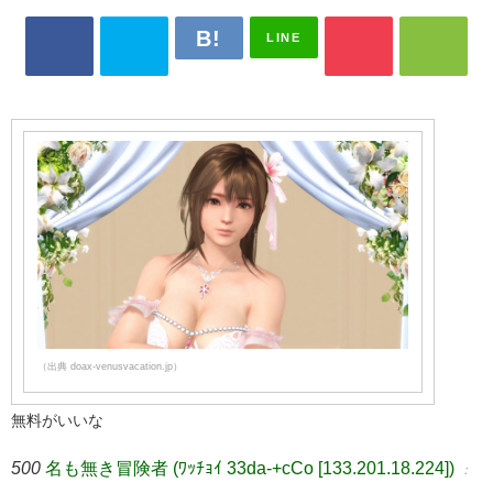
LINE
（出典 doax-venusvacation.jp）
無料がいいな
500
名も無き冒険者 (ﾜｯﾁｮｲ 33da-+cCo [133.201.18.224])
：