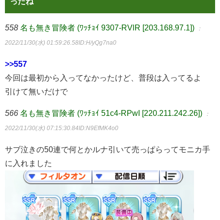
ったね
558
名も無き冒険者 (ﾜｯﾁｮｲ 9307-RVlR [203.168.97.1])
：
2022/11/30(水) 01:59:26.58
ID:H/yQg7na0
>>557
今回は最初から入ってなかったけど、普段は入ってるよ
引けて無いだけで
566
名も無き冒険者 (ﾜｯﾁｮｲ 51c4-RPwI [220.211.242.26])
：
2022/11/30(水) 07:15:30.84
ID:N9EfMK4o0
サブ泣きの50連で何とかルナ引いて売っぱらってモニカ手
に入れました