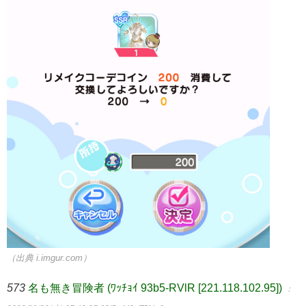
（出典 i.imgur.com）
573
名も無き冒険者 (ﾜｯﾁｮｲ 93b5-RVlR [221.118.102.95])
：