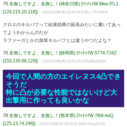
75
名無しですよ、名無し！(神奈川県) (ﾜｯﾁｮｲW 8fee-fTL1
[124.215.10.118])
：2022/12/08(木) 18:49:56.97
ID:L+T57xRU0
クロエのキルバフって結束効果の延長みたいに書いてあっ
てようわからんのだが
ラファーガとかの加算キルバフとは違うやつだよな？
76
名無しですよ、名無し！(静岡県) (ﾜｯﾁｮｲW 5774-716Z
[153.130.68.129])
：2022/12/08(木) 19:05:10.21
ID:jBKzQIQ60
今回で人間の方のエイレヌス4凸でき
そうだ
特に凸が必要な性能ではないけど大
出撃用に作っても良いかな
78
名無しですよ、名無し！(熊本県) (ﾜｯﾁｮｲW 7fb9-rtoQ
[125.13.74.248])
：2022/12/08(木) 19:56:41.68
ID:vFupahUT0