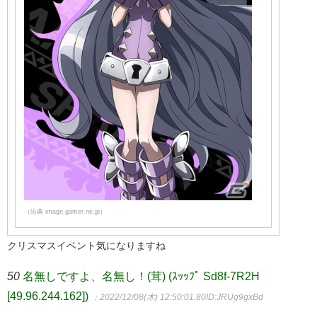
（出典 image.gamer.ne.jp）
クリスマスイベント気になりますね
50
名無しですよ、名無し！(茸) (ｽｯｯﾌﾟ Sd8f-7R2H
[49.96.244.162])
：2022/12/08(木) 12:50:01.80
ID:JRUg9gxBd