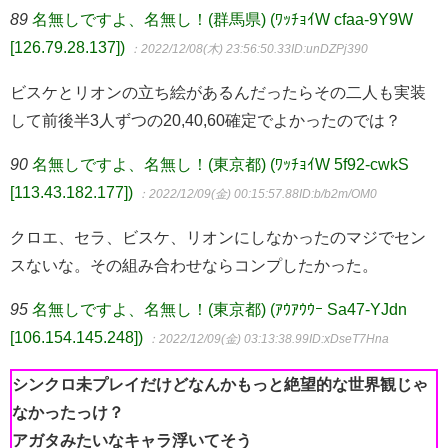
89
名無しですよ、名無し！(群馬県) (ﾜｯﾁｮｲW cfaa-9Y9W
[126.79.28.137])
：2022/12/08(木) 23:56:50.33
ID:unDZPj390
ビスケとリオンの立ち絵があるんだったらその二人も実装
して前後半3人ずつの20,40,60確定でよかったのでは？
90
名無しですよ、名無し！(東京都) (ﾜｯﾁｮｲW 5f92-cwkS
[113.43.182.177])
：2022/12/09(金) 00:15:57.88
ID:b/b2m/OM0
クロエ、セラ、ビスケ、リオンにしなかったのマジでセン
スないな。その組み合わせならコンプしたかった。
95
名無しですよ、名無し！(東京都) (ｱｳｱｳｳｰ Sa47-YJdn
[106.154.145.248])
：2022/12/09(金) 03:13:38.99
ID:xDseT7Hna
シンクロ未プレイだけどなんかもっと絶望的な世界観じゃ
なかったっけ？
アガタみたいなキャラ浮いてそう