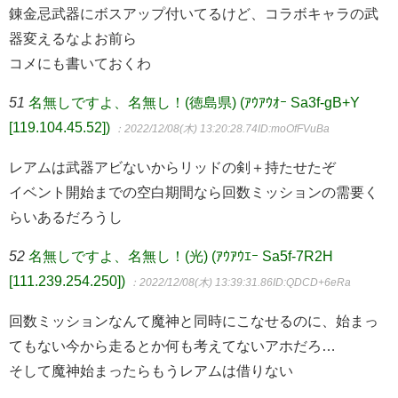
錬金忌武器にボスアップ付いてるけど、コラボキャラの武
器変えるなよお前ら
コメにも書いておくわ
51
名無しですよ、名無し！(徳島県) (ｱｳｱｳｵｰ Sa3f-gB+Y
[119.104.45.52])
：2022/12/08(木) 13:20:28.74
ID:moOfFVuBa
レアムは武器アビないからリッドの剣＋持たせたぞ
イベント開始までの空白期間なら回数ミッションの需要く
らいあるだろうし
52
名無しですよ、名無し！(光) (ｱｳｱｳｴｰ Sa5f-7R2H
[111.239.254.250])
：2022/12/08(木) 13:39:31.86
ID:QDCD+6eRa
回数ミッションなんて魔神と同時にこなせるのに、始まっ
てもない今から走るとか何も考えてないアホだろ…
そして魔神始まったらもうレアムは借りない