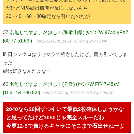
だけどNPA絵は股間が反応しないんや
20・40・60・80確定なら引いたのだが
57
名無しですよ、名無し！(和歌山県) (ﾜｯﾁｮｲW 87aa-yFX7
[60.77.51.63])
：2022/12/08(木) 14:21:31.39
ID:g3bwVRHo0
昨日シンクロはリセマラで断念したけど、両方引いてしま
った。
絵は好きなんだよなー
62
名無しですよ、名無し！(公衆) (ｱｳｳｨﾌW FF47-48sV
[106.154.186.82])
：2022/12/08(木) 16:00:08.71
ID:0ip9C5uGF
2040なら20回ずつ引いて最低2枚確保しようかな
と思ってたけど3050じゃ完全スルーだわ
今更12-5で負けるキャラにそこまで石出せねーよ