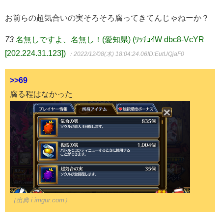
お前らの超気合いの実そろそろ腐ってきてんじゃねーか？
73
名無しですよ、名無し！(愛知県) (ﾜｯﾁｮｲW dbc8-VcYR
[202.224.31.123])
：2022/12/08(木) 18:04:24.06
ID:EutUQjaF0
>>69
腐る程はなかった
（出典 i.imgur.com）