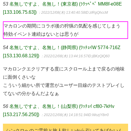
53
名無しですよ、名無し！(東京都) (ﾗｸｯﾍﾟﾍﾟ MM8f-e08E
[133.106.75.63])
：2022/12/08(木) 13:40:40.58
ID:zIRgQhccM
マカロンの期間にコラボ後の狩猟の気配を感じてしまう
特効イベント連続はないとは思うが
54
名無しですよ、名無し！(静岡県) (ﾜｯﾁｮｲW 5774-716Z
[153.130.68.129])
：2022/12/08(木) 13:44:16.57
ID:jBKzQIQ60
マカロンクエクリアする度にスクロール上まで戻るの地味
に面倒くさいな
こういう細かい所で運営がユーザー目線のテストプレイし
てないの分かるんだよなぁ
56
名無しですよ、名無し！(山梨県) (ﾜｯﾁｮｲ cf80-7kHv
[153.217.56.250])
：2022/12/08(木) 14:18:51.94
ID:WozjY8rr0
シンクロへのご霊前と旅人欲しいから引いてあげたいん