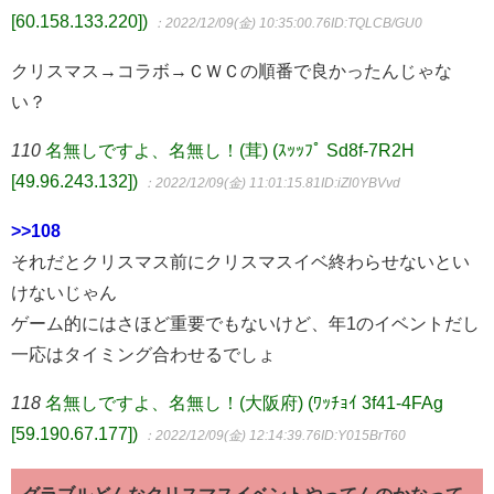
[60.158.133.220])
：2022/12/09(金) 10:35:00.76
ID:TQLCB/GU0
クリスマス→コラボ→ＣＷＣの順番で良かったんじゃな
い？
110
名無しですよ、名無し！(茸) (ｽｯｯﾌﾟ Sd8f-7R2H
[49.96.243.132])
：2022/12/09(金) 11:01:15.81
ID:iZl0YBVvd
>>108
それだとクリスマス前にクリスマスイベ終わらせないとい
けないじゃん
ゲーム的にはさほど重要でもないけど、年1のイベントだし
一応はタイミング合わせるでしょ
118
名無しですよ、名無し！(大阪府) (ﾜｯﾁｮｲ 3f41-4FAg
[59.190.67.177])
：2022/12/09(金) 12:14:39.76
ID:Y015BrT60