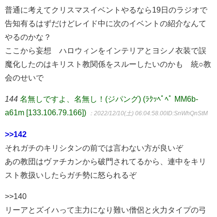
普通に考えてクリスマスイベントやるなら19日のラジオで
告知有るはずだけどレイド中に次のイベントの紹介なんて
やるのかな？
ここから妄想 ハロウィンをインテリアとヨシノ衣装で誤
魔化したのはキリスト教関係をスルーしたいのかも 統○教
会のせいで
144
名無しですよ、名無し！(ジパング) (ﾗｸｯﾍﾟﾍﾟ MM6b-
a61m [133.106.79.166])
：2022/12/10(土) 06:04:58.00
ID:SnWhQnStM
>>142
それガチのキリシタンの前では言わない方が良いぞ
あの教団はヴァチカンから破門されてるから、連中をキリ
スト教扱いしたらガチ勢に怒られるぞ
>>140
リーアとズイハって主力になり難い僧侶と火力タイプの弓