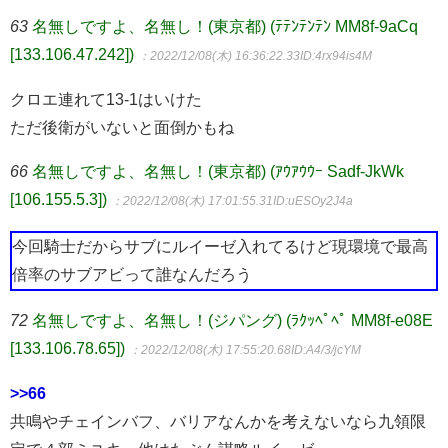
63
名無しですよ、名無し！(東京都) (ﾃﾃﾝﾃﾝﾃﾝ MM8f-9aCq
[133.106.47.242])
：2022/12/08(木) 16:36:22.33
ID:4rx94is4M
クロエ連れて13-1はいけた
ただ後衛がいないと面倒かもね
66
名無しですよ、名無し！(東京都) (ｱｳｱｳｳｰ Sadf-JkWk
[106.155.5.3])
：2022/12/08(木) 17:01:55.31
ID:uESOy2J4a
今回騎士だからサブにルイーゼ入れてるけど現環境で最高
倍率のサブアビって誰なんだろう
72
名無しですよ、名無し！(ジパング) (ﾗｸｯﾍﾟﾍﾟ MM8f-e08E
[133.106.78.65])
：2022/12/08(木) 17:55:20.68
ID:A4/3/jcYM
>>66
共鳴やチェインバフ、バリアなんかを考えないなら九領限