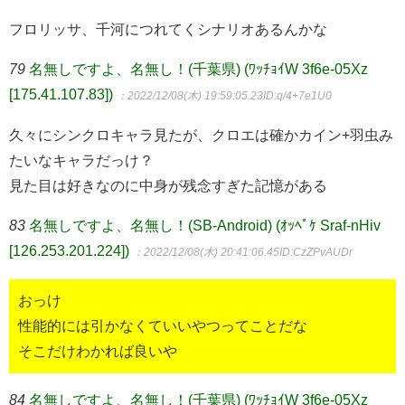
フロリッサ、千河につれてくシナリオあるんかな
79
名無しですよ、名無し！(千葉県) (ﾜｯﾁｮｲW 3f6e-05Xz
[175.41.107.83])
：2022/12/08(木) 19:59:05.23
ID:q/4+7e1U0
久々にシンクロキャラ見たが、クロエは確かカイン+羽虫み
たいなキャラだっけ？
見た目は好きなのに中身が残念すぎた記憶がある
83
名無しですよ、名無し！(SB-Android) (ｵｯﾍﾟｹ Sraf-nHiv
[126.253.201.224])
：2022/12/08(木) 20:41:06.45
ID:CzZPvAUDr
おっけ
性能的には引かなくていいやつってことだな
そこだけわかれば良いや
84
名無しですよ、名無し！(千葉県) (ﾜｯﾁｮｲW 3f6e-05Xz