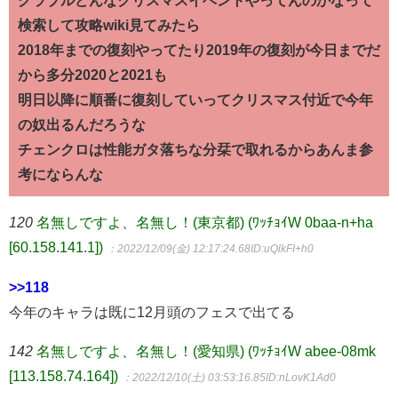
グラブルどんなクリスマスイベントやってんのかなって
検索して攻略wiki見てみたら
2018年までの復刻やってたり2019年の復刻が今日までだ
から多分2020と2021も
明日以降に順番に復刻していってクリスマス付近で今年
の奴出るんだろうな
チェンクロは性能ガタ落ちな分栞で取れるからあんま参
考にならんな
120
名無しですよ、名無し！(東京都) (ﾜｯﾁｮｲW 0baa-n+ha
[60.158.141.1])
：2022/12/09(金) 12:17:24.68
ID:uQlkFI+h0
>>118
今年のキャラは既に12月頭のフェスで出てる
142
名無しですよ、名無し！(愛知県) (ﾜｯﾁｮｲW abee-08mk
[113.158.74.164])
：2022/12/10(土) 03:53:16.85
ID:nLovK1Ad0