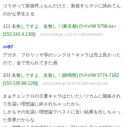
コラボって新規呼ぶもんだけど、新規すらマジに諦めてん
のかな草生える
111
名無しですよ、名無し！(東京都) (ﾜｯﾁｮｲW 5758-riz+
[153.242.4.130])
：2022/12/09(金) 11:01:47.53
ID:yIV6fDdz0
>>97
アガタ、フロリッサ等のシンクロ＊キャラは売上良かった
ので、金で売られてきた感
101
名無しですよ、名無し！(静岡県) (ﾜｯﾁｮｲW 5774-716Z
[153.130.68.129])
：2022/12/09(金) 08:47:09.96
ID:GAsVgUJx0
まぁチェンクロの主要キャラはだいたいツカムに籠絡され
て生温い理想論に絆されちゃったから
しかもその生温い理想論でベストに近い結果を出しちゃっ
た世界だからな