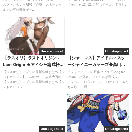
スファンタジーRPG『崩壊：スターレイ
てかた ★12）21 名無しですよ、名無し...
ル』の事前登録が開...
Uncategorized
Uncategorized
【ラスオリ】ラストオリジン -
【シャニマス】アイドルマスタ
Last Origin ★アイシャ編成枠増
ーシャイニーカラーズ◆高山を
やしましょう
放課後クライマックスガールズ
【ラスオリ】アプリの最新情報まとめ【ラ
『シャニマス』の新作アプリ『Song for
ストオリジン】 – 攻略大 ... - 攻略大百科
Prism』が発表。ジャンルは育成シミュレ
に？
【ラスオリ】アプリの最新情報まとめ【ラ
ーション×リズムゲーム。3Dのアイドルた
ストオリジン...
ちが歌って踊...
Uncategorized
Uncategorized