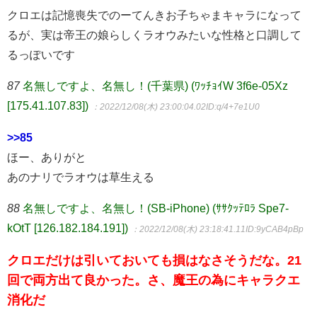
クロエは記憶喪失でのーてんきお子ちゃまキャラになって
るが、実は帝王の娘らしくラオウみたいな性格と口調して
るっぽいです
87
名無しですよ、名無し！(千葉県) (ﾜｯﾁｮｲW 3f6e-05Xz
[175.41.107.83])
：2022/12/08(木) 23:00:04.02
ID:q/4+7e1U0
>>85
ほー、ありがと
あのナリでラオウは草生える
88
名無しですよ、名無し！(SB-iPhone) (ｻｻｸｯﾃﾛﾗ Spe7-
kOtT [126.182.184.191])
：2022/12/08(木) 23:18:41.11
ID:9yCAB4pBp
クロエだけは引いておいても損はなさそうだな。21
回で両方出て良かった。さ、魔王の為にキャラクエ
消化だ