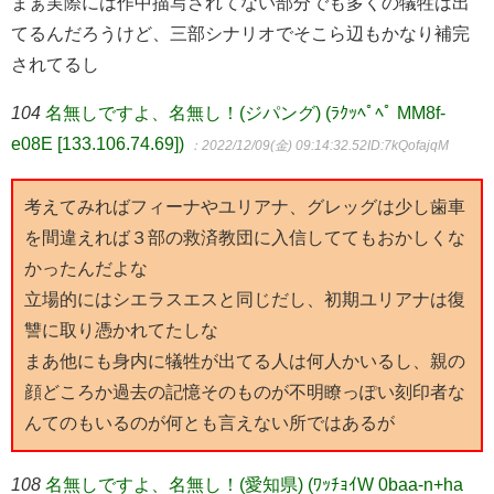
まぁ実際には作中描写されてない部分でも多くの犠牲は出
てるんだろうけど、三部シナリオでそこら辺もかなり補完
されてるし
104
名無しですよ、名無し！(ジパング) (ﾗｸｯﾍﾟﾍﾟ MM8f-
e08E [133.106.74.69])
：2022/12/09(金) 09:14:32.52
ID:7kQofajqM
考えてみればフィーナやユリアナ、グレッグは少し歯車
を間違えれば３部の救済教団に入信しててもおかしくな
かったんだよな
立場的にはシエラスエスと同じだし、初期ユリアナは復
讐に取り憑かれてたしな
まあ他にも身内に犠牲が出てる人は何人かいるし、親の
顔どころか過去の記憶そのものが不明瞭っぽい刻印者な
んてのもいるのが何とも言えない所ではあるが
108
名無しですよ、名無し！(愛知県) (ﾜｯﾁｮｲW 0baa-n+ha