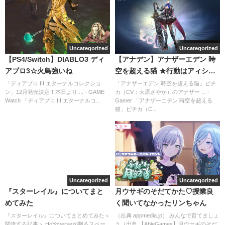
Uncategorized
Uncategorized
【PS4/Switch】DIABLO3 ディ
【アナデン】アナザーエデン 時
アブロ3☆火鳥強いね
空を超える猫 ★行動はアィシャ
→ピチカ→ミナルカね
「ディアブロ III エターナルコレクショ
「アナザーエデン 時空を超える猫」ピチ
ン」12月発売決定！本日より ... - GAME
カ（CV：大原さやか）のアナザー ... -
Watch 「ディアブロ III エターナルコ...
Gamer 「アナザーエデン 時空を超える
猫」ピチカ（C...
Uncategorized
Uncategorized
『スターレイル』についてまと
月ウサギのそだてかた♡授業良
めてみた
く聞いてなかったリンちゃん
『スターレイル』についてまとめてみた＜
（出典 appmedia.jp） みんなで育てましょ
関連する記事＞ HoYoverseが贈るスペー
う（出典 【AbleGames】月ウサギのそだ