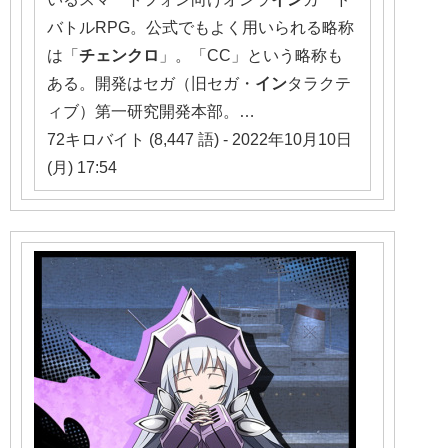
バトルRPG。公式でもよく用いられる略称
は「
チェ
ンクロ
」。「CC」という略称も
ある。開発はセガ（旧セガ・
イン
タラクテ
ィブ）第一研究開発本部。…
72キロバイト (8,447 語) - 2022年10月10日
(月) 17:54