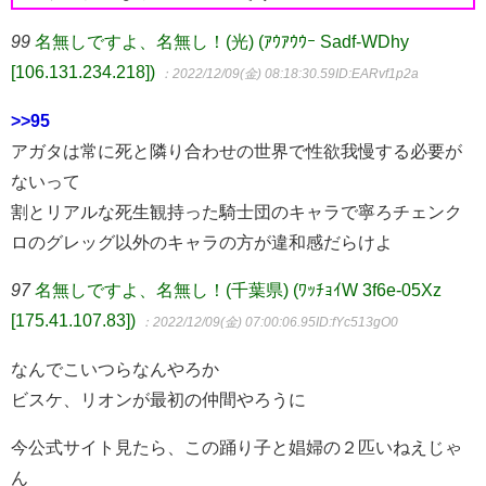
99
名無しですよ、名無し！(光) (ｱｳｱｳｳｰ Sadf-WDhy
[106.131.234.218])
：2022/12/09(金) 08:18:30.59
ID:EARvf1p2a
>>95
アガタは常に死と隣り合わせの世界で性欲我慢する必要が
ないって
割とリアルな死生観持った騎士団のキャラで寧ろチェンク
ロのグレッグ以外のキャラの方が違和感だらけよ
97
名無しですよ、名無し！(千葉県) (ﾜｯﾁｮｲW 3f6e-05Xz
[175.41.107.83])
：2022/12/09(金) 07:00:06.95
ID:fYc513gO0
なんでこいつらなんやろか
ビスケ、リオンが最初の仲間やろうに
今公式サイト見たら、この踊り子と娼婦の２匹いねえじゃ
ん