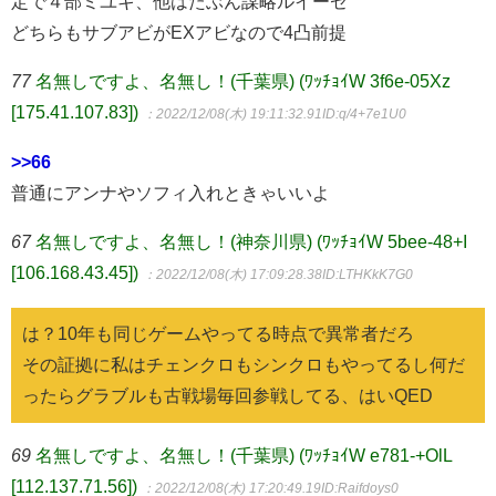
定で４部ミユキ、他はたぶん謀略ルイーゼ
どちらもサブアビがEXアビなので4凸前提
77
名無しですよ、名無し！(千葉県) (ﾜｯﾁｮｲW 3f6e-05Xz
[175.41.107.83])
：2022/12/08(木) 19:11:32.91
ID:q/4+7e1U0
>>66
普通にアンナやソフィ入れときゃいいよ
67
名無しですよ、名無し！(神奈川県) (ﾜｯﾁｮｲW 5bee-48+I
[106.168.43.45])
：2022/12/08(木) 17:09:28.38
ID:LTHKkK7G0
は？10年も同じゲームやってる時点で異常者だろ
その証拠に私はチェンクロもシンクロもやってるし何だ
ったらグラブルも古戦場毎回参戦してる、はいQED
69
名無しですよ、名無し！(千葉県) (ﾜｯﾁｮｲW e781-+OlL
[112.137.71.56])
：2022/12/08(木) 17:20:49.19
ID:Raifdoys0