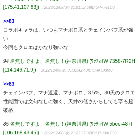
[175.41.107.83])
：2022/12/08(木) 21:01:52.58
ID:q/4+7e1U0
>>83
コラボキャラは、いつもマナポロ系とチェインバフ系が強
い
今回もクロエはかなり強いな
94
名無しですよ、名無し！(神奈川県) (ﾜｯﾁｮｲW 7358-7R2H
[114.146.71.9])
：2022/12/09(金) 01:32:42.43
ID:CyiKUXpo0
>>83
チェインバフ、マナ返還、マナポロ、3.5%、30天のクロエ
性能面では文句なしに強く、天井の低さからしても寧ろ超
破格
85
名無しですよ、名無し！(神奈川県) (ﾜｯﾁｮｲW 5bee-48+I
[106.168.43.45])
：2022/12/08(木) 21:23:37.07
ID:LTHKkK7G0