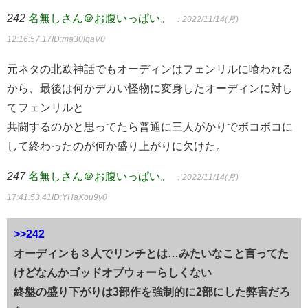
242
名無しさん＠お腹いっぱい。
：2022/11/14(月)
12:16:57.17
ID:ma30lgaV0
元ネタの北欧神話でもオーディンはフェンリルに喰われる
から、最後は何かデカい怪物に変身したオーディンに対し
てフェンリルと
共闘するのかと思ってたら普通に三人がかりでボコボコに
して終わったのが何か盛り上がりに欠けた。
247
名無しさん＠お腹いっぱい。
：2022/11/14(月)
17:41:53.41
ID:YHaXou9y0
>>242
オーディンも３人でリンチとは…みたいなこと言ってた
けどなんかゴッドオブウォーらしくない
終盤の盛り下がりは3部作を強制的に2部にした弊害だろ