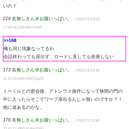
いの？
219
名無しさん＠お腹いっぱい。
：2022/11/13(日)
17:26:06.10
ID:/Eis+V7p0
>>168
俺も同じ現象なってるわ
会話終わっても扉出ず、ロードし直しても改善しない
173
名無しさん＠お腹いっぱい。
：2022/11/11(金)
21:53:15.82
ID:NSI7g1bZ0
ミーミルとの密会後、アトレウス操作になって狭間の門の
中に入ったらそこでワープ扉出るんじゃ無いのですか？！
他に道あるのかな。
176
名無しさん＠お腹いっぱい。
：2022/11/11(金)
22:47:11.68
ID:NJfsk0DP0