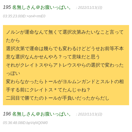
195
名無しさん＠お腹いっぱい。
：2022/11/13(日)
03:35:23.00
ID:+on4+rmE0
ノルンが運命なんて無くて選択次第みたいなこと言って
たから
選択次第で運命は幾らでも変わるけどどうせお前等不本
意な選択なんかせんやろ？って意味だと思う
それがクレイトスやらアトレウスやらの選択で変わった
っぽい
変わらなかったらトールがヨルムンガンドとスルトの相
手する前にクレイトス＊てたんじゃね？
二回目で勝てたのトールが手負いだったからだし
196
名無しさん＠お腹いっぱい。
：2022/11/13(日)
05:36:48.08
ID:bpVqNQ0W0