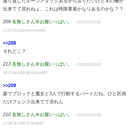
撮り逃したルーンアタックあるから戻りたいけど木の柵が
出来てて戻れねぇ。これは時限要素かなりあるのかな？？
209
名無しさん＠お腹いっぱい。
：2022/11/13(日)
13:10:19.91
ID:kmrcXAeW0
>>208
それどこ？
213
名無しさん＠お腹いっぱい。
：2022/11/13(日)
14:13:08.02
ID:9Enh1mmR0
>>209
森でブロックと魔女と3人で行動するパートだね。ひと区画
だけフェンス出来てて戻れん
210
名無しさん＠お腹いっぱい。
：2022/11/13(日)
13:38:38.19
ID:7yY6ylB40