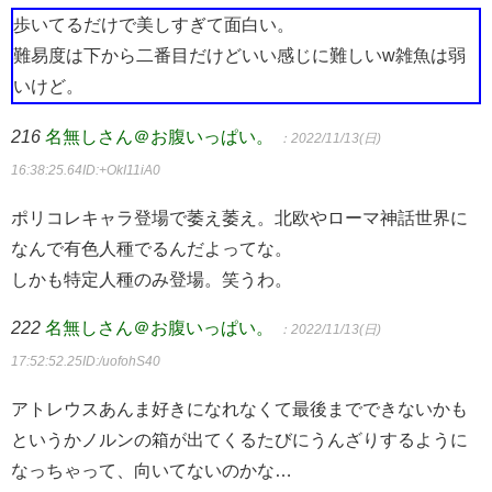
歩いてるだけで美しすぎて面白い。
難易度は下から二番目だけどいい感じに難しいw雑魚は弱
いけど。
216
名無しさん＠お腹いっぱい。
：2022/11/13(日)
16:38:25.64
ID:+OkI11iA0
ポリコレキャラ登場で萎え萎え。北欧やローマ神話世界に
なんで有色人種でるんだよってな。
しかも特定人種のみ登場。笑うわ。
222
名無しさん＠お腹いっぱい。
：2022/11/13(日)
17:52:52.25
ID:/uofohS40
アトレウスあんま好きになれなくて最後までできないかも
というかノルンの箱が出てくるたびにうんざりするように
なっちゃって、向いてないのかな…