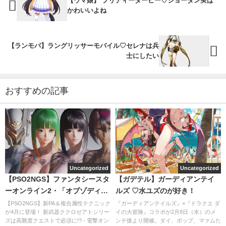
【ウマ娘】 プリティーダービー♡ジョーダン実は
かわいいよね
【ランモバ】ラングリッサーモバイル♡セレナは兵
士にしたい
おすすめの記事
Uncategorized
Uncategorized
【PSO2NGS】ファンタシースタ
【ガデテル】ガーディアンテイ
ーオンライン2・「オブゾディ
ルズ ♡水ユズのが好き！
ア」シリーズが入手したい
【PSO2NGS】新PA＆複合属性テクニック
『ガーディアンテイルズ』×『ドラクエ ダ
が4月に登場！ 新武器ククロゼアトシリー
イの大冒険』コラボが2月8日（水）のメ
ズは高難度クエストで必須に!? - 電撃オン
ンテ後より開催。ダイ、ポップ、マァムた