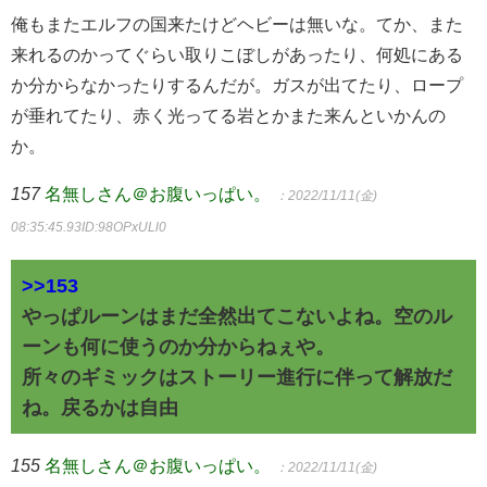
俺もまたエルフの国来たけどヘビーは無いな。てか、また
来れるのかってぐらい取りこぼしがあったり、何処にある
か分からなかったりするんだが。ガスが出てたり、ロープ
が垂れてたり、赤く光ってる岩とかまた来んといかんの
か。
157
名無しさん＠お腹いっぱい。
：2022/11/11(金)
08:35:45.93
ID:98OPxULl0
>>153
やっぱルーンはまだ全然出てこないよね。空のル
ーンも何に使うのか分からねぇや。
所々のギミックはストーリー進行に伴って解放だ
ね。戻るかは自由
155
名無しさん＠お腹いっぱい。
：2022/11/11(金)