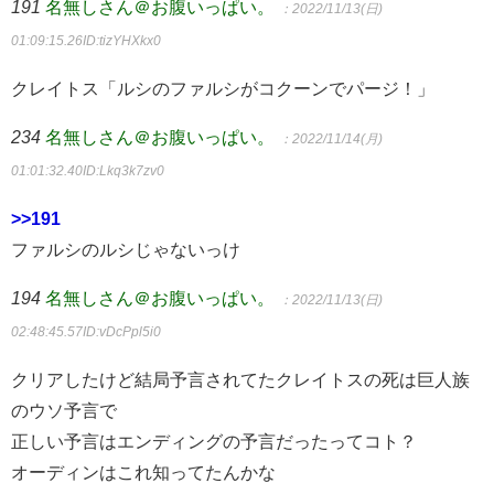
191
名無しさん＠お腹いっぱい。
：2022/11/13(日)
01:09:15.26
ID:tizYHXkx0
クレイトス「ルシのファルシがコクーンでパージ！」
234
名無しさん＠お腹いっぱい。
：2022/11/14(月)
01:01:32.40
ID:Lkq3k7zv0
>>191
ファルシのルシじゃないっけ
194
名無しさん＠お腹いっぱい。
：2022/11/13(日)
02:48:45.57
ID:vDcPpl5i0
クリアしたけど結局予言されてたクレイトスの死は巨人族
のウソ予言で
正しい予言はエンディングの予言だったってコト？
オーディンはこれ知ってたんかな