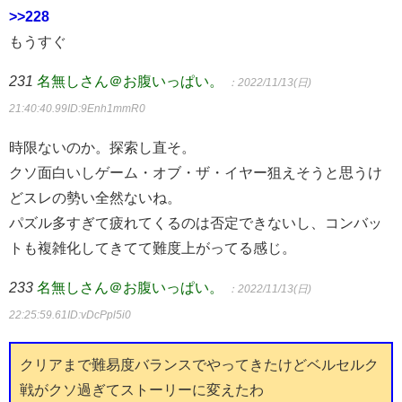
>>228
もうすぐ
231
名無しさん＠お腹いっぱい。
：2022/11/13(日)
21:40:40.99
ID:9Enh1mmR0
時限ないのか。探索し直そ。
クソ面白いしゲーム・オブ・ザ・イヤー狙えそうと思うけ
どスレの勢い全然ないね。
パズル多すぎて疲れてくるのは否定できないし、コンバッ
トも複雑化してきてて難度上がってる感じ。
233
名無しさん＠お腹いっぱい。
：2022/11/13(日)
22:25:59.61
ID:vDcPpl5i0
クリアまで難易度バランスでやってきたけどベルセルク
戦がクソ過ぎてストーリーに変えたわ