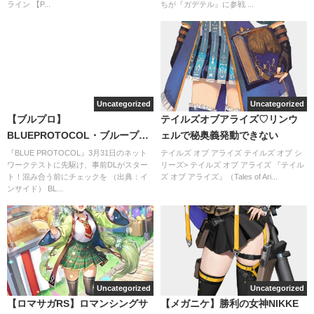
ライン 【P...
ちが『ガデテル』に参戦 ...
Uncategorized
Uncategorized
【ブルプロ】
テイルズオブアライズ♡リンウ
BLUEPROTOCOL・ブループロ
ェルで秘奥義発動できない
トコル☆6/28開始なのでしょう
『BLUE PROTOCOL』3月31日のネット
テイルズ オブ アライズ テイルズ オブ シ
ワークテストに先駆け、事前DLがスター
リーズ> テイルズ オブ アライズ 『テイル
か？
ト！混み合う前にチェックを （出典：イ
ズ オブ アライズ』（Tales of Ari...
ンサイド） BL...
Uncategorized
Uncategorized
【ロマサガRS】ロマンシングサ
【メガニケ】勝利の女神NIKKE