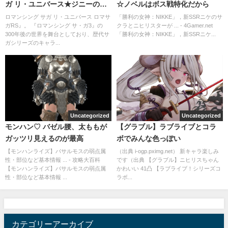
ガ リ・ユニバース★ジニーのイ
☆ノベルはボス戦特化だから
ラストのドヤ顔が可愛くて
ロマンシング サガ リ・ユニバース ロマサ
「勝利の女神：NIKKE」，新SSRニケのサ
ガRS』。 『ロマンシング サ・ガ3』の
クラとニヒリスターが ... - 4Gamer.net
300年後の世界を舞台としており、歴代サ
「勝利の女神：NIKKE」，新SSRニケ...
ガシリーズのキャラ...
Uncategorized
Uncategorized
モンハン♡ バゼル腰、太ももが
【グラブル】ラブライブとコラ
ガッツリ見えるのが最高
ボでみんな色っぽい
【モンハンライズ】バサルモスの弱点属
（出典 i-ogp.pximg.net） 新キャラ楽しみ
性・部位など基本情報 ... - 攻略大百科
です（出典 【グラブル】ニヒリスちゃん
【モンハンライズ】バサルモスの弱点属
かわいい 41凸 【ラブライブ！シリーズコ
性・部位など基本情報 ...
ラボ...
カテゴリーアーカイブ