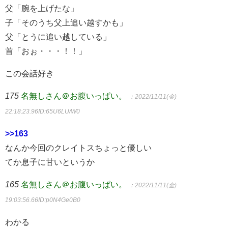
父「腕を上げたな」
子「そのうち父上追い越すかも」
父「とうに追い越している」
首「おぉ・・・！！」
この会話好き
175
名無しさん＠お腹いっぱい。
：2022/11/11(金)
22:18:23.96
ID:65U6LU/W0
>>163
なんか今回のクレイトスちょっと優しい
てか息子に甘いというか
165
名無しさん＠お腹いっぱい。
：2022/11/11(金)
19:03:56.66
ID:p0N4Ge0B0
わかる