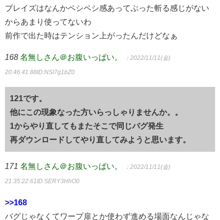
ブレイズはなんかペシペシ感あってぶった斬る感じがない
からあまり使ってないわ
前作で出た時はテンション上がったんだけどなぁ
168
名無しさん＠お腹いっぱい。
：2022/11/11(金)
20:46:41.88
ID:NSI7g1bZ0
121です。
他にこの現象なった方いらっしゃりませんか。。
1からやり直してもまたそこで同じバグ発生
再ダウンロードしてやり直してみようと思います。
171
名無しさん＠お腹いっぱい。
：2022/11/11(金)
21:35:22.61
ID:SERY3HhO0
>>168
バグじゃなくてワープ扉とか使わず進める場面なんじゃな