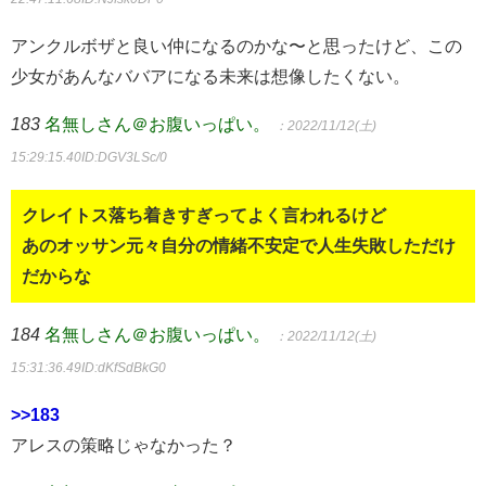
アンクルボザと良い仲になるのかな〜と思ったけど、この
少女があんなババアになる未来は想像したくない。
183
名無しさん＠お腹いっぱい。
：2022/11/12(土)
15:29:15.40
ID:DGV3LSc/0
クレイトス落ち着きすぎってよく言われるけど
あのオッサン元々自分の情緒不安定で人生失敗しただけ
だからな
184
名無しさん＠お腹いっぱい。
：2022/11/12(土)
15:31:36.49
ID:dKfSdBkG0
>>183
アレスの策略じゃなかった？