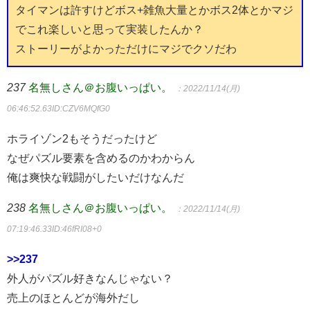
タイマンは許すけどボス+雑魚大量とかボス2体とかマジ
でこれ楽しいと思って実装したんか？
ストーリーがよかっただけにマジでクソだわ
237
名無しさん＠お腹いっぱい。
：2022/11/14(月)
06:46:52.63
ID:CZV6MQfG0
ホライゾン2もそうだったけど
なぜパズル要素を含めるのかわからん
俺は爽快な戦闘がしたいだけなんだ
238
名無しさん＠お腹いっぱい。
：2022/11/14(月)
07:19:46.33
ID:46fRI08+0
>>237
外人がパズル好きなんじゃない？
売上のほとんどが海外だし