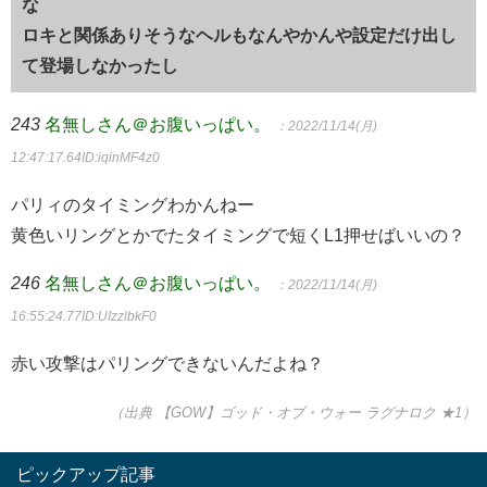
な
ロキと関係ありそうなヘルもなんやかんや設定だけ出し
て登場しなかったし
243
名無しさん＠お腹いっぱい。
：2022/11/14(月)
12:47:17.64
ID:iqinMF4z0
パリィのタイミングわかんねー
黄色いリングとかでたタイミングで短くL1押せばいいの？
246
名無しさん＠お腹いっぱい。
：2022/11/14(月)
16:55:24.77
ID:UIzzlbkF0
赤い攻撃はパリングできないんだよね？
（出典 【GOW】ゴッド・オブ・ウォー ラグナロク ★1）
ピックアップ記事