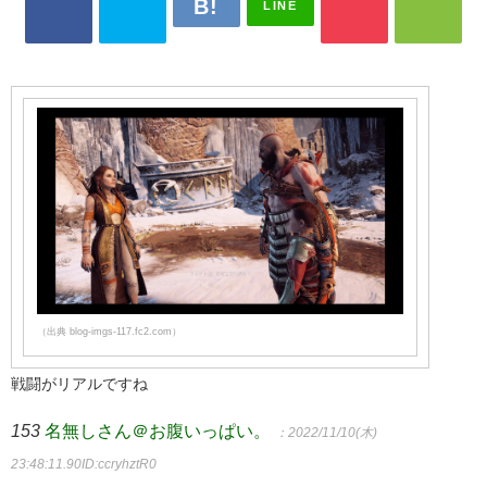
LINE
（出典 blog-imgs-117.fc2.com）
戦闘がリアルですね
153
名無しさん＠お腹いっぱい。
：2022/11/10(木)
23:48:11.90
ID:ccryhztR0