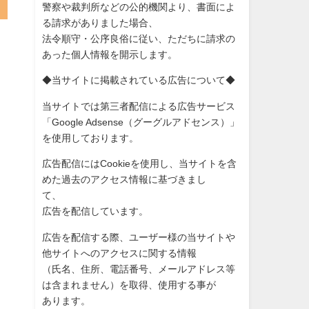
警察や裁判所などの公的機関より、書面によ
る請求がありました場
合、
法令順守・公序良俗に従い、ただちに請求の
あった個人情報を開示
します。
◆当サイトに掲載されている広告について◆
あ
当サイトでは第三者配信による広告サービス
「Google Adsense（グーグルアドセンス）」
を使用しております。
広告配信にはCookieを使用し、当サイトを含
めた過去のアク
セス情報に基づきまし
て、
広告を配信しています。
広告を配信する際、ユーザー様の当サイトや
他サイトへのアクセス
に関する情報
（氏名、住所、電話番号、メールアドレス等
は含まれません）を取
得、使用する事が
あります。