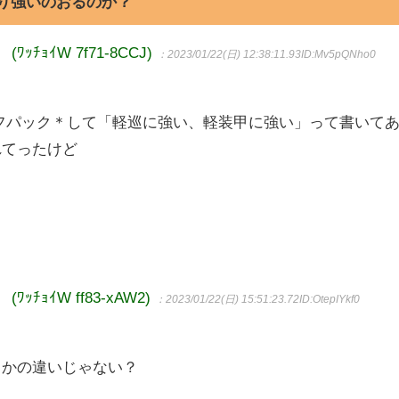
り強いのおるのか？
ﾁｮｲW 7f71-8CCJ)
：2023/01/22(日) 12:38:11.93
ID:Mv5pQNho0
フパック＊して「軽巡に強い、軽装甲に強い」って書いて
れてったけど
ﾁｮｲW ff83-xAW2)
：2023/01/22(日) 15:51:23.72
ID:OtepIYkf0
うかの違いじゃない？