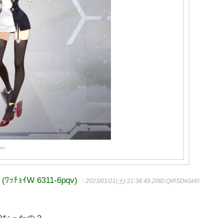
com）
ｮｲW 6311-6pqv)
：2023/01/21(土) 21:36:49.20
ID:QiRSDkGH0