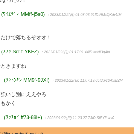
0なったの？
ﾃﾞｨ MMff-j5s0)
：2023/01/22(日) 01:08:03.91
ID:NMxQKdvUM
いだけで落ちるぞオオ！
 Sd1f-YKFZ)
：2023/01/22(日) 01:17:01.44
ID:tmNi3q4id
せときますね
ﾄﾝｷﾝ MM9f-9JXI)
：2023/01/22(日) 11:07:19.05
ID:vz6A5IBZM
に強いし別にええやろ
ともかく
ｮｲ ff73-88l+)
：2023/01/22(日) 11:23:27.73
ID:SlPYILwv0