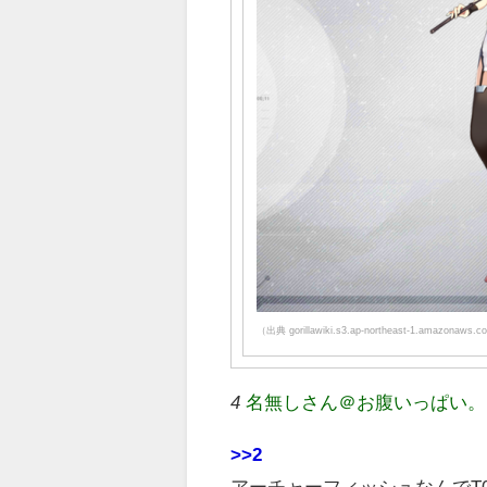
（出典 gorillawiki.s3.ap-northeast-1.amazonaws.
4
名無しさん＠お腹いっぱい。 (ﾜｯﾁ
>>2