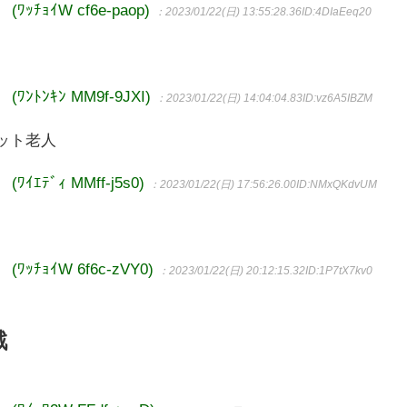
ﾁｮｲW cf6e-paop)
：2023/01/22(日) 13:55:28.36
ID:4DIaEeq20
ｗ
ﾄﾝｷﾝ MM9f-9JXI)
：2023/01/22(日) 14:04:04.83
ID:vz6A5IBZM
ット老人
ﾃﾞｨ MMff-j5s0)
：2023/01/22(日) 17:56:26.00
ID:NMxQKdvUM
ﾁｮｲW 6f6c-zVY0)
：2023/01/22(日) 20:12:15.32
ID:1P7tX7kv0
戦