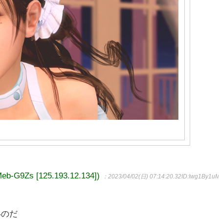
G9Zs [125.193.12.134])
：2023/04/02(日) 07:14:20.32
ID:Iwg1By1u
いのだ