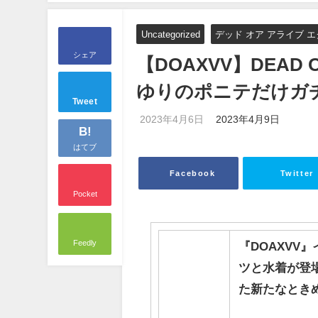
Uncategorized
デッド オア アライブ 
シェア
【DOAXVV】DEAD OR 
ゆりのポニテだけガ
Tweet
2023年4月6日
2023年4月9日
B!
はてブ
Facebook
Twitter
Pocket
Feedly
『DOAXVV
ツと水着が登場
た新たなとき