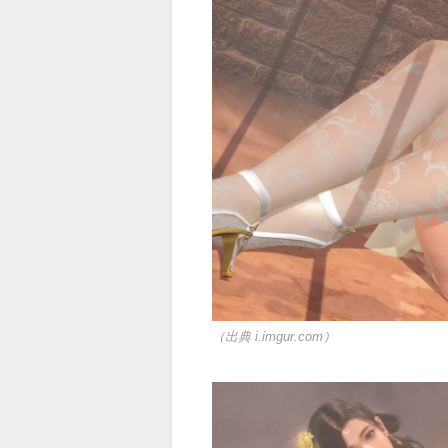
（出典 i.imgur.com）