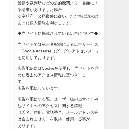
警察や裁判所などの公的機関より、書面によ
る請求がありました場
合、
法令順守・公序良俗に従い、ただちに請求の
あった個人情報を開示
します。
◆当サイトに掲載されている広告について◆
当サイトでは第三者配信による広告サービス
「Google Adsense（グーグルアドセンス）」
を使用しております。
広告配信にはCookieを使用し、当サイトを含
めた過去のアク
セス情報に基づきまし
て、
広告を配信しています。
広告を配信する際、ユーザー様の当サイトや
他サイトへのアクセス
に関する情報
（氏名、住所、電話番号、メールアドレス等
は含まれません）を取
得、使用する事が
あります。