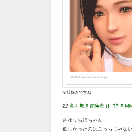
（出典 doax-venusvacation.jp）
制服好きですね
22
名も無き冒険者 (ﾄﾞｺｸﾞﾛ MMeb-
さゆりお姉ちゃん
欲しかったのはこっちじゃな