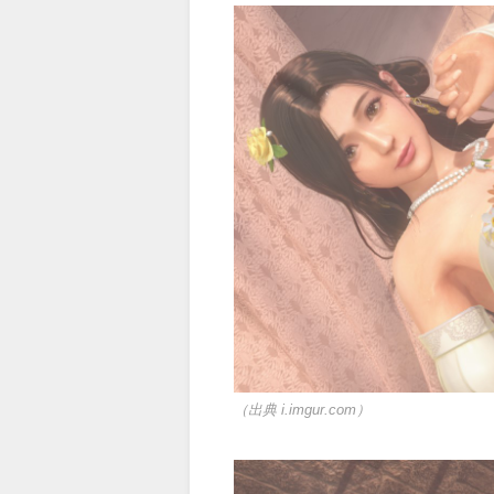
（出典 i.imgur.com）