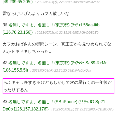
[49.239.65.205])
：2023/05/03(水) 22:35:00.30
ID:qXnWbM2KM
雷ならけいげんよりカフカ欲しいな
38
名無しですよ、名無し！(東京都) (ﾜｯﾁｮｲ 55aa-fitb
[126.78.23.156])
：2023/05/03(水) 22:35:03.68
ID:kGVCGB2E0
カフカおばさんの尋問シーン、真正面から見つめられてな
んかドキドキしちゃった…
42
名無しですよ、名無し！(東京都) (ｱｳｱｳｳｰ Sa89-RcMr
[106.155.5.5])
：2023/05/03(水) 22:35:25.68
ID:F4a0IXQva
らふキャラ多すぎるけどもしかして次の星行くの一年後だ
ったりするん
43
名無しですよ、名無し！(SB-iPhone) (ｻｻｸｯﾃﾛﾗ Sp21-
Dp0p [126.157.182.176])
：2023/05/03(水) 22:35:28.20
ID:xC9jMOGVp