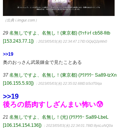
（出典 i.imgur.com）
29
名無しですよ、名無し！(東京都) (ﾜｯﾁｮｲ cb58-fitb
[153.243.77.1])
：2023/05/03(水) 22:34:47.17
ID:GQqQ2pWx0
>>19
奥のおっさん武装錬金で見たことある
37
名無しですよ、名無し！(東京都) (ｱｳｱｳｳｰ Sa89-tzXn
[106.155.5.93])
：2023/05/03(水) 22:35:02.68
ID:b5ctT0/qa
>>19
後ろの筋肉すしざんまい怖い😰
21
名無しですよ、名無し！(光) (ｱｳｱｳｳｰ Sa89-LbeL
[106.154.154.136])
：2023/05/03(水) 22:34:01.78
ID:8ysLuNQ0a