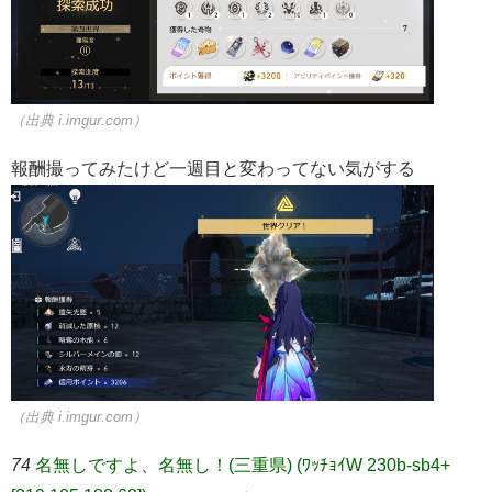
（出典 i.imgur.com）
報酬撮ってみたけど一週目と変わってない気がする
（出典 i.imgur.com）
74
名無しですよ、名無し！(三重県) (ﾜｯﾁｮｲW 230b-sb4+