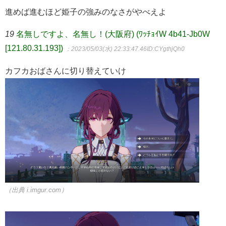
進めば進むほど姫子の強みのなさがやべえよ
19
名無しですよ、名無し！(大阪府) (ﾜｯﾁｮｲW 4b41-Jb0W
[121.80.31.193])
：2023/05/03(水) 22:33:47.46
ID:CYgthjQh0
カフカおばさんに切り替えていけ
（出典 i.imgur.com）