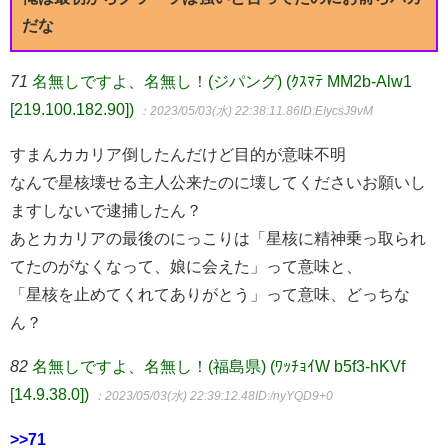
だな
71
名無しですよ、名無し！(ジパング) (ｸｽﾏﾃ MM2b-Alw1
[219.100.182.90])
：2023/05/03(水) 22:38:11.86
ID:EIycsJ9vM
すまんカカリア倒したんだけど目的が意味不明
なんで星核壊せる主人公来たのに壊してくださいお願いし
ますしないで逮捕したん？
あとカカリアの最後のにっこりは「星核に精神乗っ取られ
てたのがなくなって、娘に会えた」って意味と、
「星核を止めてくれてありがとう」って意味、どっちな
ん？
82
名無しですよ、名無し！(福島県) (ﾜｯﾁｮｲW b5f3-hKVf
[14.9.38.0])
：2023/05/03(水) 22:39:12.48
ID:/nyYQD9+0
>>71