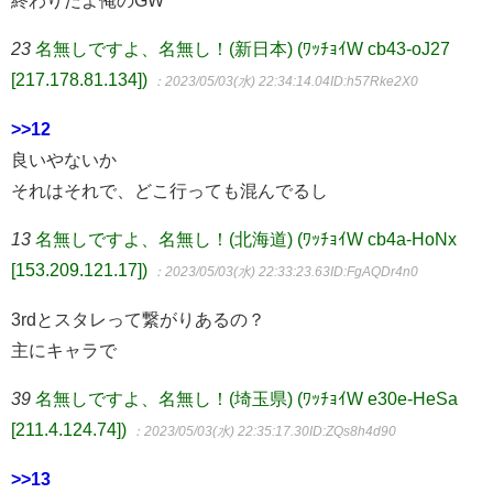
終わりだよ俺のGW
23
名無しですよ、名無し！(新日本) (ﾜｯﾁｮｲW cb43-oJ27
[217.178.81.134])
：2023/05/03(水) 22:34:14.04
ID:h57Rke2X0
>>12
良いやないか
それはそれで、どこ行っても混んでるし
13
名無しですよ、名無し！(北海道) (ﾜｯﾁｮｲW cb4a-HoNx
[153.209.121.17])
：2023/05/03(水) 22:33:23.63
ID:FgAQDr4n0
3rdとスタレって繋がりあるの？
主にキャラで
39
名無しですよ、名無し！(埼玉県) (ﾜｯﾁｮｲW e30e-HeSa
[211.4.124.74])
：2023/05/03(水) 22:35:17.30
ID:ZQs8h4d90
>>13