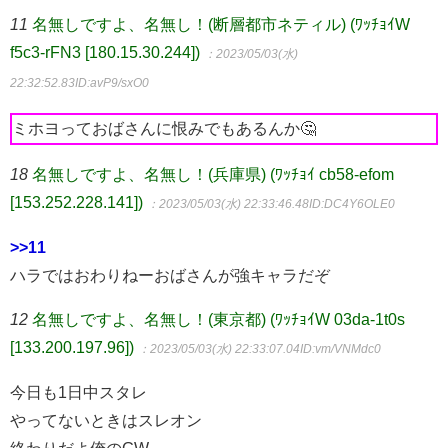
11
名無しですよ、名無し！(断層都市ネティル) (ﾜｯﾁｮｲW
f5c3-rFN3 [180.15.30.244])
：2023/05/03(水)
22:32:52.83
ID:avP9/sxO0
ミホヨっておばさんに恨みでもあるんか🤔
18
名無しですよ、名無し！(兵庫県) (ﾜｯﾁｮｲ cb58-efom
[153.252.228.141])
：2023/05/03(水) 22:33:46.48
ID:DC4Y6OLE0
>>11
ハラではおわりねーおばさんが強キャラだぞ
12
名無しですよ、名無し！(東京都) (ﾜｯﾁｮｲW 03da-1t0s
[133.200.197.96])
：2023/05/03(水) 22:33:07.04
ID:vm/VNMdc0
今日も1日中スタレ
やってないときはスレオン