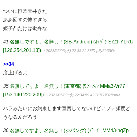
ついに恒常天井きた
ああ回すの怖すぎる
姫子凸だけは勘弁な
41
名無しですよ、名無し！(SB-Android) (ｵｯﾍﾟｹ Sr21-YLRU
[126.254.201.13])
：2023/05/03(水) 22:35:22.38
ID:pFy5h35Gr
>>34
彦上げるよ
35
名無しですよ、名無し！(東京都) (ﾜﾝﾄﾝｷﾝ MMa3-Vr77
[153.140.220.209])
：2023/05/03(水) 22:34:59.42
ID:TGJFRfYmM
ハラみたいにお約束します宣言してないけどアプデ頻度ど
うなるんだろう
36
名無しですよ、名無し！(ジパング) (ﾌﾞｰｲﾓ MM43-hqZp