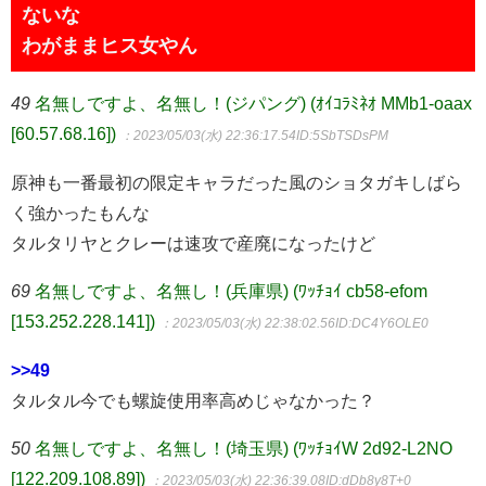
ないな
わがままヒス女やん
49
名無しですよ、名無し！(ジパング) (ｵｲｺﾗﾐﾈｵ MMb1-oaax
[60.57.68.16])
：2023/05/03(水) 22:36:17.54
ID:5SbTSDsPM
原神も一番最初の限定キャラだった風のショタガキしばら
く強かったもんな
タルタリヤとクレーは速攻で産廃になったけど
69
名無しですよ、名無し！(兵庫県) (ﾜｯﾁｮｲ cb58-efom
[153.252.228.141])
：2023/05/03(水) 22:38:02.56
ID:DC4Y6OLE0
>>49
タルタル今でも螺旋使用率高めじゃなかった？
50
名無しですよ、名無し！(埼玉県) (ﾜｯﾁｮｲW 2d92-L2NO
[122.209.108.89])
：2023/05/03(水) 22:36:39.08
ID:dDb8y8T+0