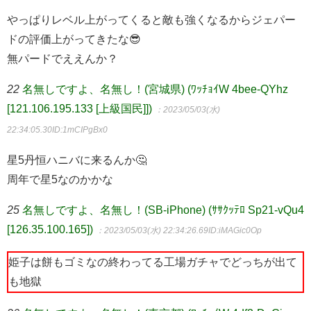
やっぱりレベル上がってくると敵も強くなるからジェパー
ドの評価上がってきたな😎
無パードでええんか？
22
名無しですよ、名無し！(宮城県) (ﾜｯﾁｮｲW 4bee-QYhz
[121.106.195.133 [上級国民]])
：2023/05/03(水)
22:34:05.30
ID:1mCIPgBx0
星5丹恒ハニバに来るんか🤔
周年で星5なのかかな
25
名無しですよ、名無し！(SB-iPhone) (ｻｻｸｯﾃﾛ Sp21-vQu4
[126.35.100.165])
：2023/05/03(水) 22:34:26.69
ID:iMAGic0Op
姫子は餅もゴミなの終わってる工場ガチャでどっちが出て
も地獄