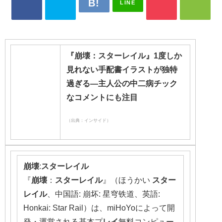
LINE
『崩壊：スターレイル』1度しか
見れない手配書イラストが独特
過ぎる―主人公の中二病チック
なコメントにも注目
（出典：インサイド）
崩壊
:
スターレイル
『
崩壊
：
スターレイル
』（ほうかい
スター
レイル
、中国語: 崩坏: 星穹铁道、英語:
Honkai: Star Rail）は、miHoYoによって開
発・運営される基本プ
レイ
無料コンピュー