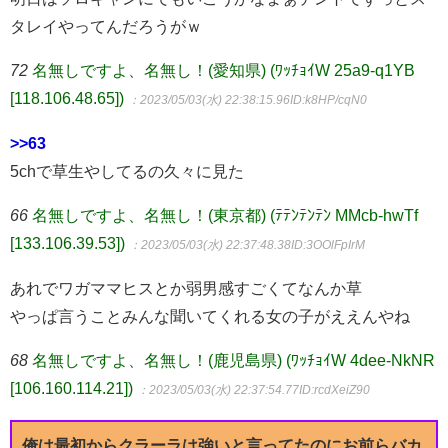
タレイやってんだろうがｗ
72
名無しですよ、名無し！(愛知県) (ﾜｯﾁｮｲW 25a9-q1YB
[118.106.48.65])
：2023/05/03(水) 22:38:15.96
ID:k8HP/cqN0
>>63
5chで草生やしてるの久々に見た
66
名無しですよ、名無し！(東京都) (ﾃﾃﾝﾃﾝﾃﾝ MMcb-hwTf
[133.106.39.53])
：2023/05/03(水) 22:37:48.38
ID:3OOlFpIrM
あれでワガママヒスとか弱男感すごくてなんか草
やっぱ言うことみんな聞いてくれる女の子がええんやね
68
名無しですよ、名無し！(鹿児島県) (ﾜｯﾁｮｲW 4dee-NkNR
[106.160.114.21])
：2023/05/03(水) 22:37:54.77
ID:rcdXeiZ90
俺は最初からクラーラは強いと言ってたのにお前らバカ