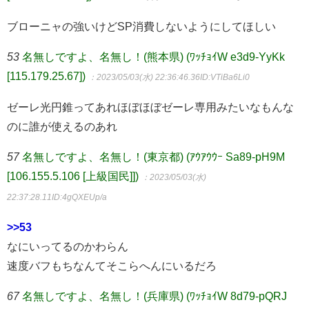
ブローニャの強いけどSP消費しないようにしてほしい
53
名無しですよ、名無し！(熊本県) (ﾜｯﾁｮｲW e3d9-YyKk
[115.179.25.67])
：2023/05/03(水) 22:36:46.36
ID:VTiBa6Li0
ゼーレ光円錐ってあれほぼほぼゼーレ専用みたいなもんな
のに誰が使えるのあれ
57
名無しですよ、名無し！(東京都) (ｱｳｱｳｳｰ Sa89-pH9M
[106.155.5.106 [上級国民]])
：2023/05/03(水)
22:37:28.11
ID:4gQXEUp/a
>>53
なにいってるのかわらん
速度バフもちなんてそこらへんにいるだろ
67
名無しですよ、名無し！(兵庫県) (ﾜｯﾁｮｲW 8d79-pQRJ