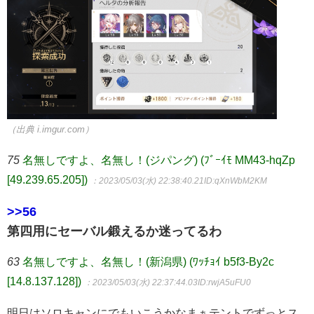
（出典 i.imgur.com）
75
名無しですよ、名無し！(ジパング) (ﾌﾞｰｲﾓ MM43-hqZp
[49.239.65.205])
：2023/05/03(水) 22:38:40.21
ID:qXnWbM2KM
>>56
第四用にセーバル鍛えるか迷ってるわ
63
名無しですよ、名無し！(新潟県) (ﾜｯﾁｮｲ b5f3-By2c
[14.8.137.128])
：2023/05/03(水) 22:37:44.03
ID:rwjA5uFU0
明日はソロキャンにでもいこうかなまぁテントでずっとス