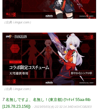
（出典 i.imgur.com）
（出典 i.imgur.com）
7
名無しですよ、名無し！(東京都) (ﾜｯﾁｮｲ 55aa-fitb
[126.78.23.156])
：2023/05/03(水) 22:32:14.34
ID:kGVCGB2E0