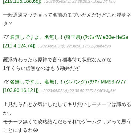
[219.105.188.68])
：2023/05/03(水) 22:38:20.37
ID:mZV/YT9t0
一般通過マッチョって名前のモブいたんだけどこれ淫夢ネ
タ？
77
名無しですよ、名無し！(埼玉県) (ﾜｯﾁｮｲW e30e-HeSa
[211.4.124.74])
：2023/05/03(水) 22:38:50.19
ID:ZQs8h4d90
羅浮終わったら原神で言う稲妻待ち状態なんかな
1年くらい虚無なのはもう勘弁だぞ
78
名無しですよ、名無し！(ジパング) (ｸｽﾏﾃ MM93-iV77
[103.90.16.121])
：2023/05/03(水) 22:38:50.73
ID:2X4CWqj6M
上見たら凸とか気にしだしてキリ無いしモチーフは諦める
か…
モチーフ無くて攻略詰んだらそれでゲームクリアって思う
ことにするわ😭