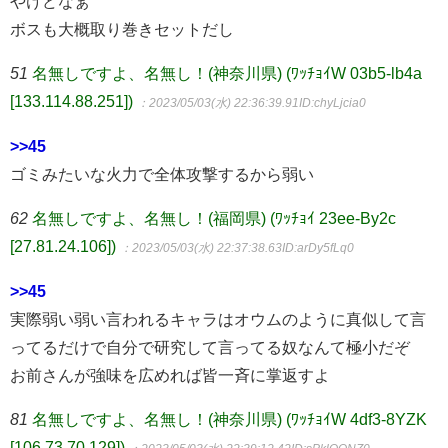
やけどなぁ
ボスも大概取り巻きセットだし
51
名無しですよ、名無し！(神奈川県) (ﾜｯﾁｮｲW 03b5-lb4a
[133.114.88.251])
：2023/05/03(水) 22:36:39.91
ID:chyLjcia0
>>45
ゴミみたいな火力で全体攻撃するから弱い
62
名無しですよ、名無し！(福岡県) (ﾜｯﾁｮｲ 23ee-By2c
[27.81.24.106])
：2023/05/03(水) 22:37:38.63
ID:arDy5fLq0
>>45
実際弱い弱い言われるキャラはオウムのように真似して言
ってるだけで自分で研究して言ってる奴なんて極小だぞ
お前さんが強味を広めれば皆一斉に掌返すよ
81
名無しですよ、名無し！(神奈川県) (ﾜｯﾁｮｲW 4df3-8YZK
[106.73.70.129])