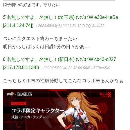
姫子弱いの好きです。守りたい
5
名無しですよ、名無し！(埼玉県) (ﾜｯﾁｮｲW e30e-HeSa
[211.4.124.74])
：2023/05/03(水) 22:31:54.12
ID:ZQs8h4d90
ついに全クエスト終わっちまったい
明日からしばらくは日課5分の日々かあ…
6
名無しですよ、名無し！(新日本) (ﾜｯﾁｮｲW cb43-oJ27
[217.178.81.134])
：2023/05/03(水) 22:32:09.50
ID:h57Rke2X0
こっちもミホヨの性癖発動してこんなコラボ来るんかなぁ