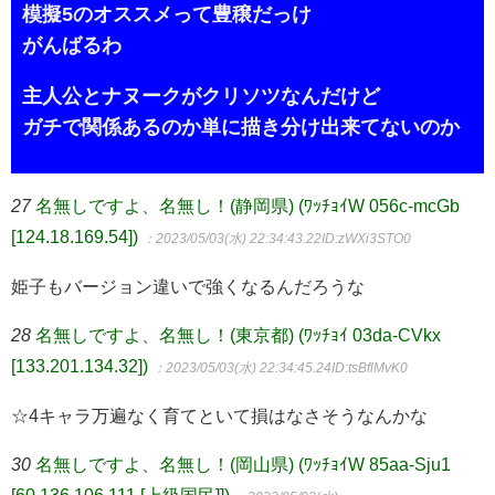
模擬5のオススメって豊穣だっけ
がんばるわ
主人公とナヌークがクリソツなんだけど
ガチで関係あるのか単に描き分け出来てないのか
27
名無しですよ、名無し！(静岡県) (ﾜｯﾁｮｲW 056c-mcGb
[124.18.169.54])
：2023/05/03(水) 22:34:43.22
ID:zWXi3STO0
姫子もバージョン違いで強くなるんだろうな
28
名無しですよ、名無し！(東京都) (ﾜｯﾁｮｲ 03da-CVkx
[133.201.134.32])
：2023/05/03(水) 22:34:45.24
ID:tsBflMvK0
☆4キャラ万遍なく育てといて損はなさそうなんかな
30
名無しですよ、名無し！(岡山県) (ﾜｯﾁｮｲW 85aa-Sju1