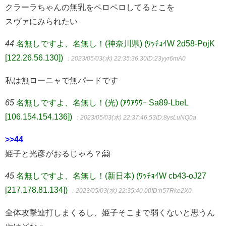
クラーラちゃんの無乳をペロペロしてるとこを
スヴァにみられたい
44
名無しですよ、名無し！(神奈川県) (ﾜｯﾁｮｲW 2d58-PojK
[122.26.56.130])
：2023/05/03(水) 22:35:36.30
ID:23yyr6mA0
私は無ローニャで無パードです
65
名無しですよ、名無し！(光) (ｱｳｱｳｳｰ Sa89-LbeL
[106.154.154.136])
：2023/05/03(水) 22:37:46.53
ID:8ysLuNQ0a
>>44
姫子と光彦がおるじゃろ？🤗
45
名無しですよ、名無し！(新日本) (ﾜｯﾁｮｲW cb43-oJ27
[217.178.81.134])
：2023/05/03(水) 22:35:40.00
ID:h57Rke2X0
全体攻撃連打しまくるし、姫子そこまで弱くないと思うん