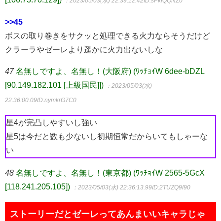
：2023/05/03(水) 22:39:12.42
ID:sPklQQNZ0
>>45
ボスの取り巻きをサクッと処理できる火力ならそうだけど
クラーラやゼーレより遥かに火力出ないしな
47
名無しですよ、名無し！(大阪府) (ﾜｯﾁｮｲW 6dee-bDZL
[90.149.182.101 [上級国民]])
：2023/05/03(水)
22:36:00.09
ID:nymkrG7C0
星4が完凸しやすいし強い
星5は今だと数も少ないし初期恒常だからいてもしゃーな
い
48
名無しですよ、名無し！(東京都) (ﾜｯﾁｮｲW 2565-5GcX
[118.241.205.105])
：2023/05/03(水) 22:36:13.99
ID:2TUZQ9I90
ストーリーだとゼーレってあんまいいキャラじゃ