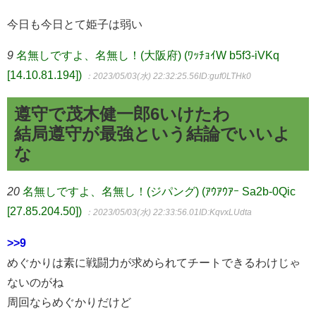
今日も今日とて姫子は弱い
9
名無しですよ、名無し！(大阪府) (ﾜｯﾁｮｲW b5f3-iVKq
[14.10.81.194])
：2023/05/03(水) 22:32:25.56
ID:guf0LTHk0
遵守で茂木健一郎6いけたわ
結局遵守が最強という結論でいいよ
な
20
名無しですよ、名無し！(ジパング) (ｱｳｱｳｱｰ Sa2b-0Qic
[27.85.204.50])
：2023/05/03(水) 22:33:56.01
ID:KqvxLUdta
>>9
めぐかりは素に戦闘力が求められてチートできるわけじゃ
ないのがね
周回ならめぐかりだけど