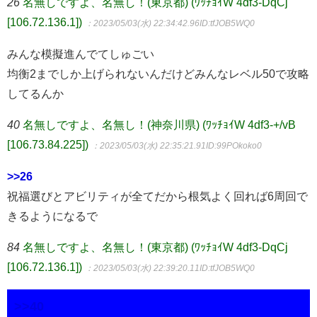
26
名無しですよ、名無し！(東京都) (ﾜｯﾁｮｲW 4df3-DqCj
[106.72.136.1])
：2023/05/03(水) 22:34:42.96
ID:tfJOB5WQ0
みんな模擬進んでてしゅごい
均衡2までしか上げられないんだけどみんなレベル50で攻略
してるんか
40
名無しですよ、名無し！(神奈川県) (ﾜｯﾁｮｲW 4df3-+/vB
[106.73.84.225])
：2023/05/03(水) 22:35:21.91
ID:99POkoko0
>>26
祝福選びとアビリティが全てだから根気よく回れば6周回で
きるようになるで
84
名無しですよ、名無し！(東京都) (ﾜｯﾁｮｲW 4df3-DqCj
[106.72.136.1])
：2023/05/03(水) 22:39:20.11
ID:tfJOB5WQ0
>>40