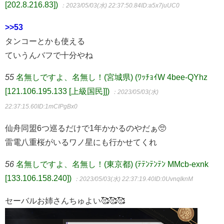
[202.8.216.83])
：2023/05/03(水) 22:37:50.84
ID:a5x7juUC0
>>53
タンコーとかも使える
ていうんバフで十分やね
55
名無しですよ、名無し！(宮城県) (ﾜｯﾁｮｲW 4bee-QYhz
[121.106.195.133 [上級国民]])
：2023/05/03(水)
22:37:15.60
ID:1mCIPgBx0
仙舟同盟6つ巡るだけで1年かかるのやだぁ🥺
雷電八重桜がいるワノ星にも行かせてくれ
56
名無しですよ、名無し！(東京都) (ﾃﾃﾝﾃﾝﾃﾝ MMcb-exnk
[133.106.158.240])
：2023/05/03(水) 22:37:19.40
ID:0UvnqIknM
セーバルお姉さんちゅよい🥰🥰🥰