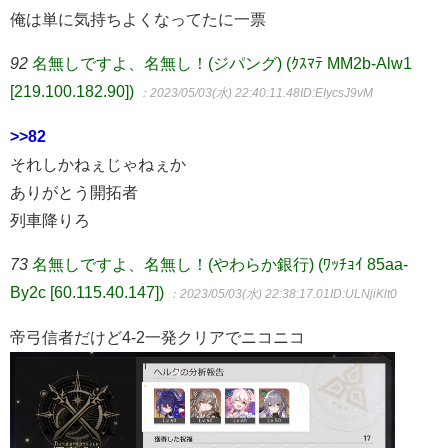
俺は単に気持ちよくなってたに一票
92
名無しですよ、名無し！(ジパング) (ｸｽﾏﾃ MM2b-Alw1
[219.100.182.90])
：2023/05/03(水) 22:40:11.48
ID:EIycsJ9vM
>>82
それしかねぇじゃねぇか
ありがとう開拓者
列車降りろ
73
名無しですよ、名無し！(やわらか銀行) (ﾜｯﾁｮｲ 85aa-
By2c [60.115.40.147])
：2023/05/03(水) 22:38:17.01
ID:ULNjiKlt0
帝弓信者だけど4-2一発クリアでニコニコ