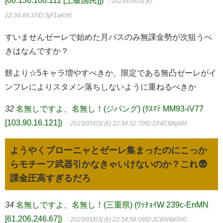
[60.136.106.111 [上級国民]])
：2023/05/03(水)
22:34:49.37
ID:SjF1aKrl0
すいませんゼーレで始めた月パスのみ無課金勢が次狙うべ
きはなんですか？
餅より☆5キャラ増やすべきか、限定である無凸ゼーレがイ
ンフレによりスタメン落ちしないように重ねるべきか
32
名無しですよ、名無し！(ジパング) (ｸｽﾏﾃ MM93-iV77
[103.90.16.121])
：2023/05/03(水) 22:34:52.70
ID:2X4CWqj6M
ようやくブローニャとゼーレ集まったのにこっか
らモチーフ武器引かなきゃいけないのか？これ😨
課金圧高すぎるだろ
34
名無しですよ、名無し！(三重県) (ﾜｯﾁｮｲW 239c-EnMN
[61.206.246.67])
：2023/05/03(水) 22:34:58.09
ID:JC8W4x0H0