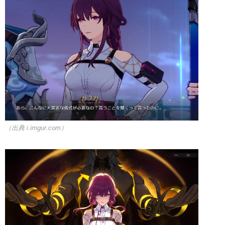
（出典 i.imgur.com）