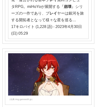
タRPG。miHoYoが展開する『
崩壊
』シリ
ーズの一作であり、プ
レイ
ヤーは銀河を旅
する開拓者となって様々な星を巡る…
17キロバイト (1,228 語) - 2023年4月30日
(日) 05:29
（出典 img.gamewith.jp）