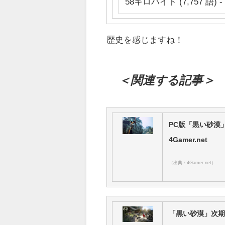
58キロバイト (7,757 語) - 
歴史を感じますね！
＜関連する記事＞
PC版「黒い砂漠」
4Gamer.net
（出典：4Gamer.net）
「黒い砂漠」次期大