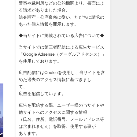
警察や裁判所などの公的機関より、書面によ
る請求がありました場
合、
法令順守・公序良俗に従い、ただちに請求の
あった個人情報を開示
します。
◆当サイトに掲載されている広告について◆
当サイトでは第三者配信による広告サービス
「Google Adsense（グーグルアドセンス）」
を使用しております。
広告配信にはCookieを使用し、当サイトを含
めた過去のアク
セス情報に基づきまし
て、
広告を配信しています。
広告を配信する際、ユーザー様の当サイトや
他サイトへのアクセス
に関する情報
（氏名、住所、電話番号、メールアドレス等
は含まれません）を取
得、使用する事が
あります。