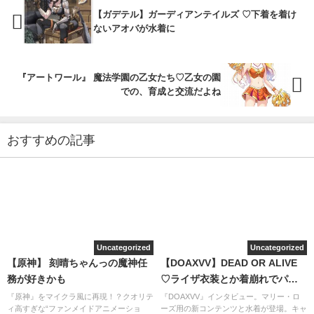
【ガデテル】ガーディアンテイルズ ♡下着を着け
ないアオバが水着に
『アートワール』 魔法学園の乙女たち♡乙女の園
での、育成と交流だよね
おすすめの記事
Uncategorized
Uncategorized
【原神】 刻晴ちゃんっの魔神任
【DOAXVV】DEAD OR ALIVE
務が好きかも
♡ライザ衣装とか着崩れでパカ
ーン
『原神』をマイクラ風に再現！？クオリテ
『DOAXVV』インタビュー。マリー・ロ
ィ高すぎな“ファンメイドアニメーショ
ーズ用の新コンテンツと水着が登場。キャ