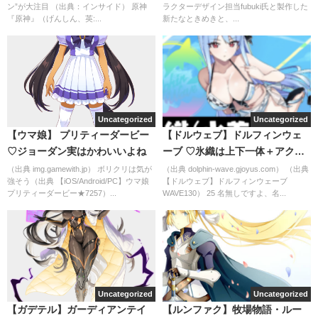
ン”が大注目 （出典：インサイド） 原神
ラクターデザイン担当fubuki氏と製作した
『原神』（げんしん、英:...
新たなときめきと、...
Uncategorized
Uncategorized
【ウマ娘】 プリティーダービー
【ドルウェブ】ドルフィンウェ
♡ジョーダン実はかわいいよね
ーブ ♡氷織は上下一体＋アクセ
＋髪型
（出典 img.gamewith.jp） ボリクリは気が
（出典 dolphin-wave.gjoyus.com） （出典
強そう（出典 【iOS/Android/PC】ウマ娘
【ドルウェブ】ドルフィンウェーブ
プリティーダービー★7257）...
WAVE130） 25 名無しですよ、名...
Uncategorized
Uncategorized
【ガデテル】ガーディアンテイ
【ルンファク】牧場物語・ルー