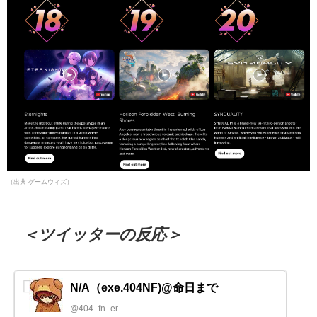
（出典 ゲームウィズ）
＜ツイッターの反応＞
N/A（exe.404NF)@命日まで
@404_fn_er_