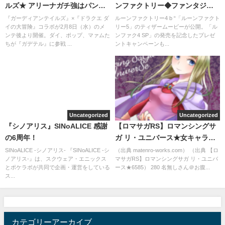
ルズ★ アリーナガチ強はパン
ンファクトリー◆ファンタジー
ダ、クロッセル
寄りのキャラ好き
『ガーディアンテイルズ』×『ドラクエ ダ
ルーンファクトリー4 b “「ルーンファクト
イの大冒険』コラボが2月8日（水）のメ
リー5」のティザームービーが公開。「ル
ンテ後より開催。ダイ、ポップ、マァムた
ンファク4 SP」の発売を記念したプレゼ
ちが『ガデテル』に参戦 ...
ントキャンペーンも...
Uncategorized
Uncategorized
『シノアリス』SINoALICE 感謝
【ロマサガRS】ロマンシングサ
の6周年！
ガ リ・ユニバース★女キャラ禁
止で回廊踏破した
SINoALICE -シノアリス- 『SINoALICE -シ
（出典 matenro-works.com） （出典 【ロ
ノアリス-』は、スクウェア・エニックス
マサガRS】ロマンシングサガ リ・ユニバ
とポケラボが共同で企画・運営をしている
ース★6585） 280 名無しさん＠お腹...
ス...
カテゴリーアーカイブ