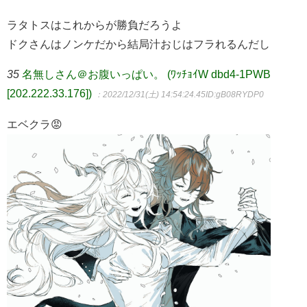
ラタトスはこれからが勝負だろうよ
ドクさんはノンケだから結局汁おじはフラれるんだし
35
名無しさん＠お腹いっぱい。 (ﾜｯﾁｮｲW dbd4-1PWB
[202.222.33.176])
：2022/12/31(土) 14:54:24.45
ID:gB08RYDP0
エベクラ😡