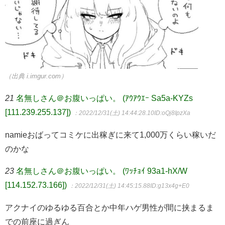
（出典 i.imgur.com）
21
名無しさん＠お腹いっぱい。 (ｱｳｱｳｴｰ Sa5a-KYZs
[111.239.255.137])
：2022/12/31(土) 14:44:28.10
ID:oQj8IpzXa
namieおばってコミケに出稼ぎに来て1,000万くらい稼いだ
のかな
23
名無しさん＠お腹いっぱい。 (ﾜｯﾁｮｲ 93a1-hX/W
[114.152.73.166])
：2022/12/31(土) 14:45:15.88
ID:g13x4g+E0
アクナイのゆるゆる百合とか中年ハゲ男性が間に挟まるま
での前座に過ぎん