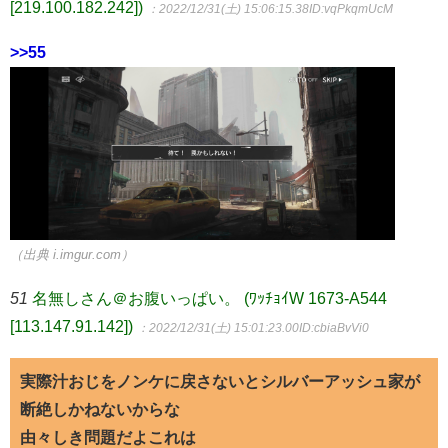
[219.100.182.242])
：2022/12/31(土) 15:06:15.38
ID:vqPkqmUcM
>>55
（出典 i.imgur.com）
51
名無しさん＠お腹いっぱい。 (ﾜｯﾁｮｲW 1673-A544
[113.147.91.142])
：2022/12/31(土) 15:01:23.00
ID:cbiaBvVi0
実際汁おじをノンケに戻さないとシルバーアッシュ家が
断絶しかねないからな
由々しき問題だよこれは