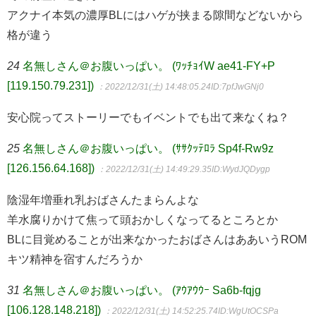
アクナイ本気の濃厚BLにはハゲが挟まる隙間などないから
格が違う
24
名無しさん＠お腹いっぱい。 (ﾜｯﾁｮｲW ae41-FY+P
[119.150.79.231])
：2022/12/31(土) 14:48:05.24
ID:7pfJwGNj0
安心院ってストーリーでもイベントでも出て来なくね？
25
名無しさん＠お腹いっぱい。 (ｻｻｸｯﾃﾛﾗ Sp4f-Rw9z
[126.156.64.168])
：2022/12/31(土) 14:49:29.35
ID:WydJQDygp
陰湿年増垂れ乳おばさんたまらんよな
羊水腐りかけて焦って頭おかしくなってるところとか
BLに目覚めることが出来なかったおばさんはああいうROM
キツ精神を宿すんだろうか
31
名無しさん＠お腹いっぱい。 (ｱｳｱｳｳｰ Sa6b-fqjg
[106.128.148.218])
：2022/12/31(土) 14:52:25.74
ID:WgUtOCSPa