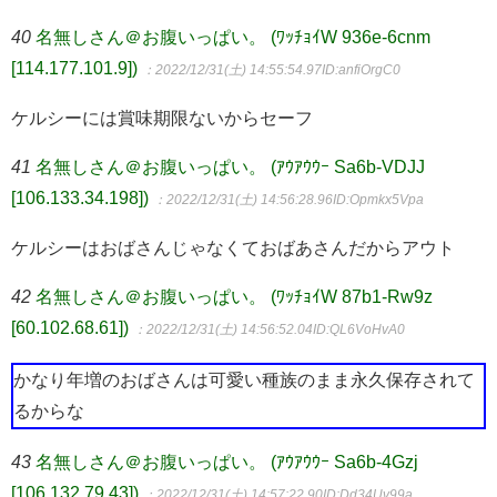
40
名無しさん＠お腹いっぱい。 (ﾜｯﾁｮｲW 936e-6cnm
[114.177.101.9])
：2022/12/31(土) 14:55:54.97
ID:anfiOrgC0
ケルシーには賞味期限ないからセーフ
41
名無しさん＠お腹いっぱい。 (ｱｳｱｳｳｰ Sa6b-VDJJ
[106.133.34.198])
：2022/12/31(土) 14:56:28.96
ID:Opmkx5Vpa
ケルシーはおばさんじゃなくておばあさんだからアウト
42
名無しさん＠お腹いっぱい。 (ﾜｯﾁｮｲW 87b1-Rw9z
[60.102.68.61])
：2022/12/31(土) 14:56:52.04
ID:QL6VoHvA0
かなり年増のおばさんは可愛い種族のまま永久保存されて
るからな
43
名無しさん＠お腹いっぱい。 (ｱｳｱｳｳｰ Sa6b-4Gzj
[106.132.79.43])
：2022/12/31(土) 14:57:22.90
ID:Dd34Uv99a