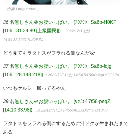
（出典 i.imgur.com）
36
名無しさん＠お腹いっぱい。 (ｱｳｱｳｳｰ Sa6b-H0KP
[106.131.34.89 [上級国民]])
：2022/12/31(土)
14:54:35.59
ID:7olC/FJNa
どう見てもラタトスがフラれる側なんだ🥲
37
名無しさん＠お腹いっぱい。 (ｱｳｱｳｳｰ Sa6b-fqjg
[106.128.148.218])
：2022/12/31(土) 14:54:50.50
ID:WgUtOCSPa
いつもケルシー勝ってるやん
39
名無しさん＠お腹いっぱい。 (ﾜｯﾁｮｲ 7f58-peqZ
[14.10.33.98])
：2022/12/31(土) 14:55:48.23
ID:vmU9be3H0
ラタトスをフラれる側にするために汁ドクが生まれたまで
ある