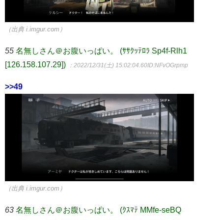
（出典 i.imgur.com）
55
名無しさん＠お腹いっぱい。 (ｻｻｸｯﾃﾛﾗ Sp4f-Rlh1
[126.158.107.29])
：2022/12/31(土) 15:02:04.60
ID:NFvOGrpmp
>>49
（出典 i.imgur.com）
63
名無しさん＠お腹いっぱい。 (ｸｽﾏﾃ MMfe-seBQ