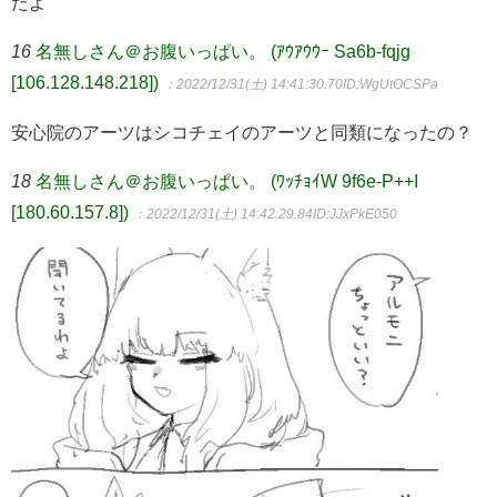
たよ
16
名無しさん＠お腹いっぱい。 (ｱｳｱｳｳｰ Sa6b-fqjg
[106.128.148.218])
：2022/12/31(土) 14:41:30.70
ID:WgUtOCSPa
安心院のアーツはシコチェイのアーツと同類になったの？
18
名無しさん＠お腹いっぱい。 (ﾜｯﾁｮｲW 9f6e-P++I
[180.60.157.8])
：2022/12/31(土) 14:42:29.84
ID:JJxPkE050