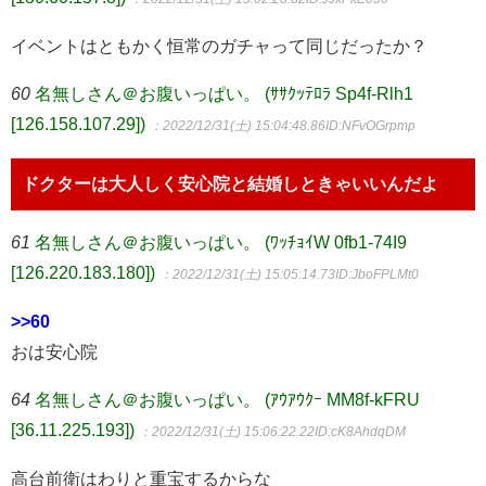
イベントはともかく恒常のガチャって同じだったか？
60
名無しさん＠お腹いっぱい。 (ｻｻｸｯﾃﾛﾗ Sp4f-Rlh1
[126.158.107.29])
：2022/12/31(土) 15:04:48.86
ID:NFvOGrpmp
ドクターは大人しく安心院と結婚しときゃいいんだよ
61
名無しさん＠お腹いっぱい。 (ﾜｯﾁｮｲW 0fb1-74I9
[126.220.183.180])
：2022/12/31(土) 15:05:14.73
ID:JboFPLMt0
>>60
おは安心院
64
名無しさん＠お腹いっぱい。 (ｱｳｱｳｸｰ MM8f-kFRU
[36.11.225.193])
：2022/12/31(土) 15:06:22.22
ID:cK8AhdqDM
高台前衛はわりと重宝するからな