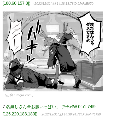
[180.60.157.8])
：2022/12/31(土) 14:38:18.78
ID:JJxPkE050
（出典 i.imgur.com）
7
名無しさん＠お腹いっぱい。 (ﾜｯﾁｮｲW 0fb1-74I9
[126.220.183.180])
：2022/12/31(土) 14:38:24.72
ID:JboFPLMt0