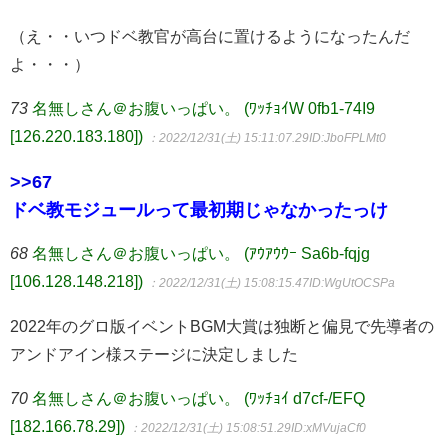
（え・・いつドベ教官が高台に置けるようになったんだ
よ・・・）
73
名無しさん＠お腹いっぱい。 (ﾜｯﾁｮｲW 0fb1-74I9
[126.220.183.180])
：2022/12/31(土) 15:11:07.29
ID:JboFPLMt0
>>67
ドベ教モジュールって最初期じゃなかったっけ
68
名無しさん＠お腹いっぱい。 (ｱｳｱｳｳｰ Sa6b-fqjg
[106.128.148.218])
：2022/12/31(土) 15:08:15.47
ID:WgUtOCSPa
2022年のグロ版イベントBGM大賞は独断と偏見で先導者の
アンドアイン様ステージに決定しました
70
名無しさん＠お腹いっぱい。 (ﾜｯﾁｮｲ d7cf-/EFQ
[182.166.78.29])
：2022/12/31(土) 15:08:51.29
ID:xMVujaCf0