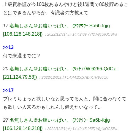
上級資格証が今100枚あるんやけど後1週間で80枚貯めるこ
とはできるんやろか、有識者の方教えて
17
名無しさん＠お腹いっぱい。 (ｱｳｱｳｳｰ Sa6b-fqjg
[106.128.148.218])
：2022/12/31(土) 14:42:09.77
ID:WgUtOCSPa
>>13
何で来週までに？
20
名無しさん＠お腹いっぱい。 (ﾜｯﾁｮｲW 6266-QdCz
[211.124.79.53])
：2022/12/31(土) 14:44:25.57
ID:KTN9vqcj0
>>17
ブレミちょっと欲しいなと思ってるんと、間に合わなくて
も欲しい人来るかもしれんし備えたいなって...
27
名無しさん＠お腹いっぱい。 (ｱｳｱｳｳｰ Sa6b-fqjg
[106.128.148.218])
：2022/12/31(土) 14:49:45.95
ID:WgUtOCSPa