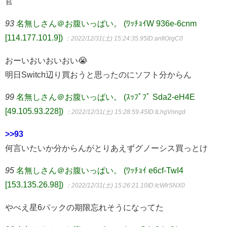
官
93
名無しさん＠お腹いっぱい。 (ﾜｯﾁｮｲW 936e-6cnm
[114.177.101.9])
：2022/12/31(土) 15:24:35.95
ID:anfiOrgC0
おーいおいおいおい😭
明日Switch辺り買おうと思ったのにソフト分からん
99
名無しさん＠お腹いっぱい。 (ｽｯﾌﾟﾌﾟ Sda2-eH4E
[49.105.93.228])
：2022/12/31(土) 15:28:59.45
ID:ILhgVnngd
>>93
何言いたいか分からんがとりあえずグノーシス買っとけ
95
名無しさん＠お腹いっぱい。 (ﾜｯﾁｮｲ e6cf-TwI4
[153.135.26.98])
：2022/12/31(土) 15:26:21.10
ID:IcWlrSNX0
やべえ星6パックの期限忘れそうになってた