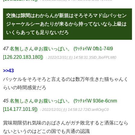
交換は隙間はわからんが新規はそろそろマド山パッセン
ジャーケルシーあたりが来るから持ってないなら上級は
いくらあっても足りないだろ
47
名無しさん＠お腹いっぱい。 (ﾜｯﾁｮｲW 0fb1-74I9
[126.220.183.180])
：2022/12/31(土) 14:58:31.35
ID:JboFPLMt0
>>43
パッケルをそろそろと言えるのは数万年生きた猫ちゃんく
らいの時間感覚だろ
45
名無しさん＠お腹いっぱい。 (ﾜｯﾁｮｲW 936e-6cnm
[114.177.101.9])
：2022/12/31(土) 14:58:12.72
ID:anfiOrgC0
賞味期限切れ気味のおばさんがガチ敗北すると洒落になら
ないというのはどこの国でも共通の認識