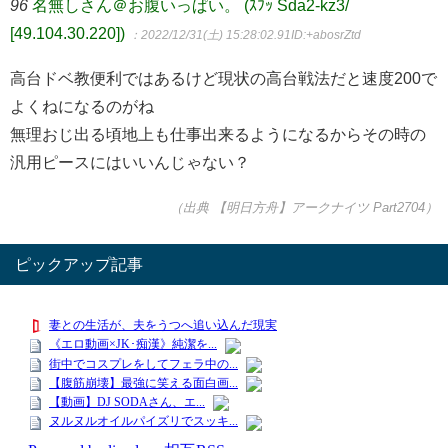
96
名無しさん＠お腹いっぱい。 (ｽﾌｯ Sda2-kz3/
[49.104.30.220])
：2022/12/31(土) 15:28:02.91
ID:+abosrZtd
高台ドベ教便利ではあるけど現状の高台戦法だと速度200で
よくねになるのがね
無理おじ出る頃地上も仕事出来るようになるからその時の
汎用ピースにはいいんじゃない？
（出典 【明日方舟】アークナイツ Part2704）
ピックアップ記事