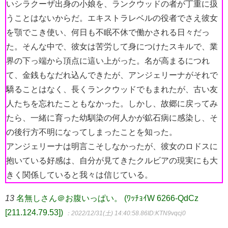
いシラクーザ出身の小娘を、ランクウッドの者が丁重に扱
うことはないからだ。エキストラレベルの役者でさえ彼女
を顎でこき使い、何日も不眠不休で働かされる日々だっ
た。そんな中で、彼女は苦労して身につけたスキルで、業
界の下っ端から頂点に這い上がった。名が高まるにつれ
て、金銭もなだれ込んできたが、アンジェリーナがそれで
驕ることはなく、長くランクウッドでもまれたが、古い友
人たちを忘れたこともなかった。しかし、故郷に戻ってみ
たら、一緒に育った幼馴染の何人かが鉱石病に感染し、そ
の後行方不明になってしまったことを知った。
アンジェリーナは明言こそしなかったが、彼女のロドスに
抱いている好感は、自分が見てきたクルビアの現実にも大
きく関係していると我々は信じている。
13
名無しさん＠お腹いっぱい。 (ﾜｯﾁｮｲW 6266-QdCz
[211.124.79.53])
：2022/12/31(土) 14:40:58.86
ID:KTN9vqcj0