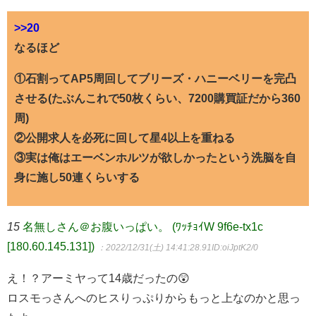
>>20
なるほど
①石割ってAP5周回してブリーズ・ハニーベリーを完凸
させる(たぶんこれで50枚くらい、7200購買証だから360
周)
②公開求人を必死に回して星4以上を重ねる
③実は俺はエーベンホルツが欲しかったという洗脳を自
身に施し50連くらいする
15
名無しさん＠お腹いっぱい。 (ﾜｯﾁｮｲW 9f6e-tx1c
[180.60.145.131])
：2022/12/31(土) 14:41:28.91
ID:oiJptK2/0
え！？アーミヤって14歳だったの😲
ロスモっさんへのヒスりっぷりからもっと上なのかと思っ