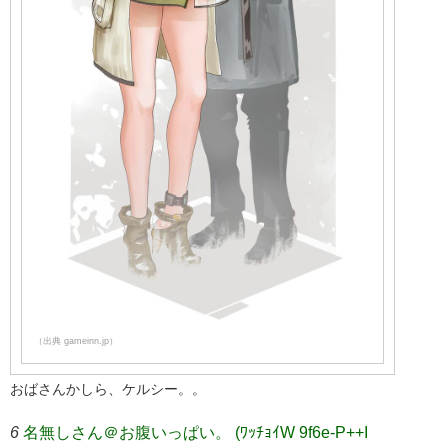
（出典 gameinn.jp）
おばさんかしら、ケルシー。。
6
名無しさん＠お腹いっぱい。 (ﾜｯﾁｮｲW 9f6e-P++I