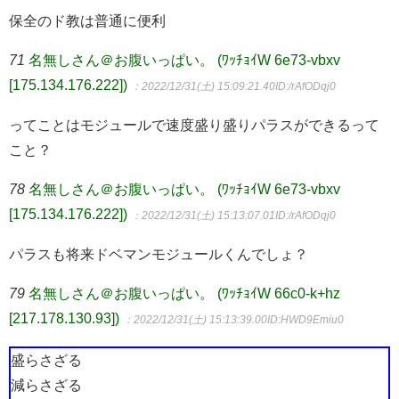
保全のド教は普通に便利
71
名無しさん＠お腹いっぱい。 (ﾜｯﾁｮｲW 6e73-vbxv
[175.134.176.222])
：2022/12/31(土) 15:09:21.40
ID:/rAfODqj0
ってことはモジュールで速度盛り盛りパラスができるって
こと？
78
名無しさん＠お腹いっぱい。 (ﾜｯﾁｮｲW 6e73-vbxv
[175.134.176.222])
：2022/12/31(土) 15:13:07.01
ID:/rAfODqj0
パラスも将来ドベマンモジュールくんでしょ？
79
名無しさん＠お腹いっぱい。 (ﾜｯﾁｮｲW 66c0-k+hz
[217.178.130.93])
：2022/12/31(土) 15:13:39.00
ID:HWD9Emiu0
盛らさざる
減らさざる