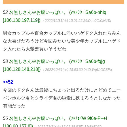
52
名無しさん＠お腹いっぱい。 (ｱｳｱｳｳｰ Sa6b-hhIq
[106.130.197.119])
：2022/12/31(土) 15:01:25.26
ID:m0CaXNJTa
男女カップルや百合カップルに汚いハゲドク入れたらみん
な大喜びだろうけど今回みたいな美少年カップルにハゲド
ク入れたら大顰蹙買いそうだわ
58
名無しさん＠お腹いっぱい。 (ｱｳｱｳｳｰ Sa6b-fqjg
[106.128.148.218])
：2022/12/31(土) 15:03:30.04
ID:WgUtOCSPa
>>52
今回のドクさんは最後にちょっと出るだけにとどめてエー
ベンホルツ君とクライデ君の純愛に挟まろうとしなかった
有能だった
56
名無しさん＠お腹いっぱい。 (ﾜｯﾁｮｲW 9f6e-P++I
[180.60.157.8])
：2022/12/31(土) 15:02:28.82
ID:JJxPkE050