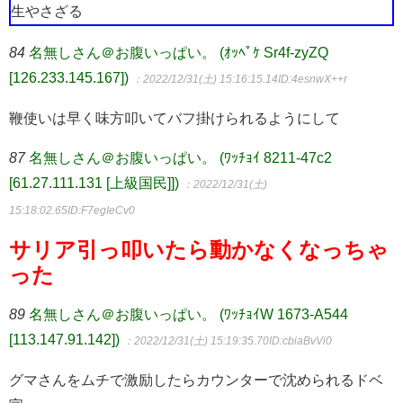
生やさざる
84
名無しさん＠お腹いっぱい。 (ｵｯﾍﾟｹ Sr4f-zyZQ
[126.233.145.167])
：2022/12/31(土) 15:16:15.14
ID:4esnwX++r
鞭使いは早く味方叩いてバフ掛けられるようにして
87
名無しさん＠お腹いっぱい。 (ﾜｯﾁｮｲ 8211-47c2
[61.27.111.131 [上級国民]])
：2022/12/31(土)
15:18:02.65
ID:F7egIeCv0
サリア引っ叩いたら動かなくなっちゃ
った
89
名無しさん＠お腹いっぱい。 (ﾜｯﾁｮｲW 1673-A544
[113.147.91.142])
：2022/12/31(土) 15:19:35.70
ID:cbiaBvVi0
グマさんをムチで激励したらカウンターで沈められるドベ