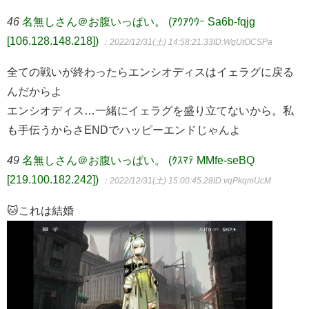
46
名無しさん＠お腹いっぱい。 (ｱｳｱｳｳｰ Sa6b-fqjg
[106.128.148.218])
：2022/12/31(土) 14:58:21.33
ID:WgUtOCSPa
全ての戦いが終わったらエンシオディスはイェラグに戻る
んだからよ
エンシオディス…一緒にイェラグを盛り立てないから。私
も手伝うからさENDでハッピーエンドじゃんよ
49
名無しさん＠お腹いっぱい。 (ｸｽﾏﾃ MMfe-seBQ
[219.100.182.242])
：2022/12/31(土) 15:00:45.28
ID:vqPkqmUcM
🐱これは結婚