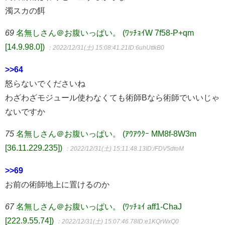
濁スカの餌
69
名無しさん＠お腹いっぱい。 (ﾜｯﾁｮｲW 7f58-P+qm
[14.9.98.0])
：2022/12/31(土) 15:08:41.21
ID:6uhUttkB0
>>64
怒らないでくださいね
わざわざモジュール使わなくても術師Bなら術師でいいじゃ
ないですか
75
名無しさん＠お腹いっぱい。 (ｱｳｱｳｸｰ MM8f-8W3m
[36.11.229.235])
：2022/12/31(土) 15:11:48.13
ID:/FDV5dtoM
>>69
お前の術師地上に置けるのか
67
名無しさん＠お腹いっぱい。 (ﾜｯﾁｮｲ aff1-ChaJ
[222.9.55.74])
：2022/12/31(土) 15:07:46.78
ID:e1KQrWxQ0