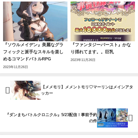
『ソウルメイデン』美麗なグラ
『ファンタジーバースト』かな
フィックと派手なスキルを楽し
り揺れてます。。巨乳
めるコマンドバトルRPG
2023年11月26日
2023年11月26日
【メメモリ】メメントモリ♡マーリンはメインアタ
ッカー
『ダンまちバトルクロニクル』5/23配信！事前予約
の件