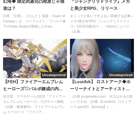
幻塔◆ 限定武器完凸程度じゃ強
『ジャングリラドライブ』メカ
攻は？
と美少女RPG、リリース
幻塔 『幻塔』（げんとう 英題：Tower of
ギミックが良いですよね＜関連する記事＞
Fantasy）は、パーフェクト・ワールド傘
メカ×美少女RPG『シャングリラドライ
下のHotta Studioが開発したFree...
ブ』5月30日配信で ... - Yahoo!ニュース
（出典...
Uncategorized
Uncategorized
【FEH】ファイアーエムブレム
【LostArk】 ロストアーク◆ホ
ヒーローズ♡バルボ錬成の内容
ーリーナイトとアーティストバ
によって個体変えるつもり
ード
任天堂、スマホゲーム2作目『ファイアー
（出典 pcgamebto.com） 火力はやるの楽
エムブレムヒーローズ』でガチャへ挑戦
しいですね （出典 【LostArk】 ロストア
（出典：篠原修司） ファイアーエムブレ
ーク part201 【pmang】） ...
ム ヒーローズ 『ファイア...