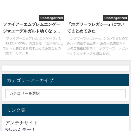
Uncategorized
Uncategorized
ファイアーエムブレムエンゲー
『ホグワーツレガシー』につい
ジ★エーデルガルト幼くなって
てまとめてみた
て可愛い
『ファイアーエムブレム エンゲージ』と
『ホグワーツレガシー』についてまとめて
『ELDEN RING』の対照性 "金字塔”とし
みた＜関連する記事＞ あの人気男性キャ
てゲーム史に名を残すために必要なもの
ラのご先祖に衝撃！『ホグワーツ・レガシ
（出典：リアルサ...
ー』ショッキングな設定も実...
カテゴリーアーカイブ
リンク集
アンテナサイト
5ちゃんテナ！