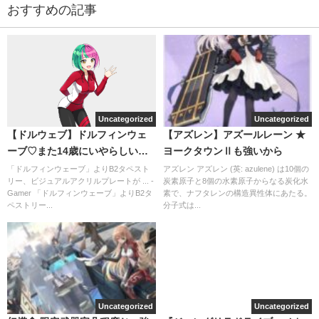
おすすめの記事
Uncategorized
Uncategorized
【ドルウェブ】ドルフィンウェ
【アズレン】アズールレーン ★
ーブ♡また14歳にいやらしい服
ヨークタウンⅡも強いから
着せるおばさんの姿見られる
「ドルフィンウェーブ」よりB2タペスト
アズレン アズレン (英: azulene) は10個の
リー、ビジュアルアクリルプレートが ... -
炭素原子と8個の水素原子からなる炭化水
Gamer 「ドルフィンウェーブ」よりB2タ
素で、ナフタレンの構造異性体にあたる。
ペストリー...
分子式は...
Uncategorized
Uncategorized