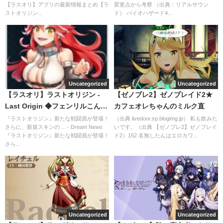
【ラスオリ】アプリの最新情報まとめ【ラ
変更点から考察 （出典：リアルサウン
ストオリジン...
ド） バイオハザード4...
Uncategorized
Uncategorized
【ラスオリ】ラストオリジン -
【ゼノブレ2】ゼノブレイド2★
Last Origin ◆フェンリルこんな
カフェオレちゃんのミルク直
に早く手に入るとは
『ラストオリジン』新たな戦闘員が登場！
（出典 livedoor.sp.blogimg.jp） 私も飲みた
さらに、新規スキンの ... - Dream News
いです。（出典 【ゼノブレ2】ゼノブレイ
『ラストオリジン』新たな戦闘員が登場！
ド2）152 名無したんはエロカワ...
さら...
Uncategorized
Uncategorized