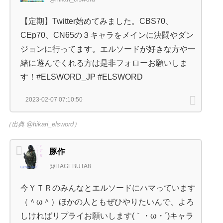
【定期】Twitter始めてみました。CBS70、
CEp70、CN65の３キャラをメインに決闘やダン
ジョンに行ってます。エルソードが好きな方や一
緒に遊んでくれる方は是非フォローお願いしま
す！#ELSWORD_JP #ELSWORD
2023-02-07 07:10:50
（出典 @hikari_elsword）
豚作
@HAGEBUTA8
今ＹＴＲのみんなとエルソードにハマっています
（＾ω＾）ほかの人ともぜひやりたいんで、よろ
しければリプライお願いします(｀・ω・´)キャラ