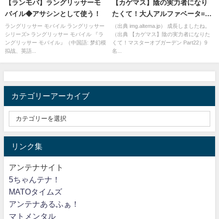
【ランモバ】ラングリッサーモ
【カゲマス】陰の実力者になり
バイル◆アサシンとして使う！
たくて！大人アルファベータ=ロ
リガンマ
ラングリッサー モバイル ラングリッサー
（出典 img.altema.jp） 成長しましたね。
シリーズ> ラングリッサー モバイル 『ラ
（出典 【カゲマス】陰の実力者になりた
ングリッサー モバイル』（中国語: 梦幻模
くて！マスターオブガーデン Part22）9
拟战、英語...
名...
カテゴリーアーカイブ
リンク集
アンテナサイト
5ちゃんテナ！
MATOタイムズ
アンテナあるふぁ！
マトメンタル