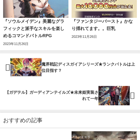
『ソウルメイデン』美麗なグラ
『ファンタジーバースト』かな
フィックと派手なスキルを楽し
り揺れてます。。巨乳
めるコマンドバトルRPG
2023年11月26日
2023年11月26日
魔界戦記ディスガイアシリーズ★ランクバトルは上
位目指す？
【ガデテル】ガーディアンテイルズ★未来姫実装さ
れて一年
おすすめの記事