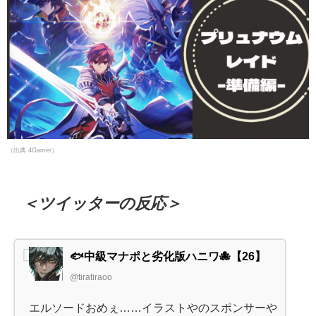
（出典 4Gamer）
＜ツイッターの反応＞
🐟中級マナポと劣化版ハニワ🐙【26】
@tiratiraoo
エルソードおめぇ……イラストやのスポンサーや