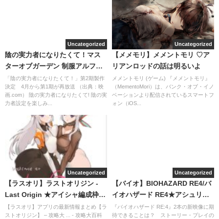
Uncategorized
Uncategorized
陰の実力者になりたくて！マス
【メメモリ】メメントモリ ♡ア
ターオブガーデン 制服アルファ
リアンロッドの話は明るいよ
って聖域のガーデン所属バフ乗
「陰の実力者になりたくて！」第2期製作
メメントモリ (ゲーム) 『メメントモリ』
決定 4月から第1期が再放送 （出典：映
（MementoMori）は、バンク・オブ・イノ
る？
画.com） 陰の実力者になりたくて! 陰の実
ベーションより配信されているスマートフ
力者設定を楽しみ...
ォン（iOS...
Uncategorized
Uncategorized
【ラスオリ】ラストオリジン -
【バイオ】BIOHAZARD RE4/バ
Last Origin ★アイシャ編成枠増
イオハザード RE4★アシュリー
やしましょう
丸裸
【ラスオリ】アプリの最新情報まとめ【ラ
『バイオハザード RE:4』2本の新映像に期
ストオリジン】 – 攻略大 ... - 攻略大百科
待できることは？ ストーリー・プレイの