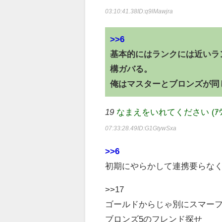
03:10:41.38
ID:q9lMawjra
>>6
基本的にはランクには近いラ
構ガバる。
俺はマスターとブロンズが同
19
なまえをいれてください (ｱｳｱｳｳｰ 
07:33:28.49
ID:G1GtywSxa
>>6
初期にやらかして連携要らな
>>17
ゴールドからじゃ別にスマー
ブロンズ5のフレンド探せ