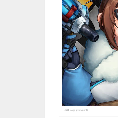
（出典 i-ogp.pximg.net）