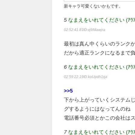
新キャラ可愛くないかもです。
5
なまえをいれてください (ｱｳｱｳｳｰ Sa
02:52:41.83
ID:q9lMawjra
最初は真ん中くらいのランク
だから適正ランクになるまで
6
なまえをいれてください (ｱｳｱｳｳｰ Sa
02:59:22.19
ID:koUpdh1qa
>>5
下から上がっていくシステム
グするようにはなってんのね
電話番号必須とかこの会社は
7
なまえをいれてください (ｱｳｱｳｳｰ Sa