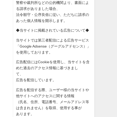
警察や裁判所などの公的機関より、書面によ
る請求がありました場
合、
法令順守・公序良俗に従い、ただちに請求の
あった個人情報を開示
します。
◆当サイトに掲載されている広告について◆
当サイトでは第三者配信による広告サービス
「Google Adsense（グーグルアドセンス）」
を使用しております。
広告配信にはCookieを使用し、当サイトを含
めた過去のアク
セス情報に基づきまし
て、
広告を配信しています。
広告を配信する際、ユーザー様の当サイトや
他サイトへのアクセス
に関する情報
（氏名、住所、電話番号、メールアドレス等
は含まれません）を取
得、使用する事が
あります。