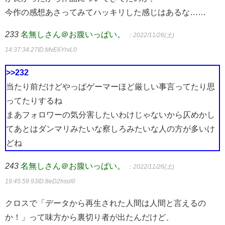
今作の感想あさってみてハッキリした感じはあるな……
233
名無しさん＠お腹いっぱい。
：2022/11/26(土)
14:37:34.27
ID:MvE6YrvL0
>>232
当たり前だけどやっぱゲーマーほど厳しい事言ってたり思
ってたりするね
まあフォロワーの気分害したいわけじゃないから仄めかし
てあとはダンマリみたいな察しろみたいな人の方が多いけ
どね
243
名無しさん＠お腹いっぱい。
：2022/11/26(土)
19:45:59.93
ID:8eD2hsol0
クロスで「データから再生された人間は人間と言えるの
か！」って味方から裏切り者が出たんだけど、