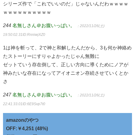
シリーズ作で「これでいいのだ」じゃないんだわｗｗｗｗ
ｗｗｗｗｗｗｗｗｗｗ
244
名無しさん＠お腹いっぱい。
：2022/11/26(土)
19:50:02.31
ID:RnniwjXZ0
1は神を斬って、2で神と和解したんだから、3も何か神絡め
たストーリーにすりゃよかったじゃん無難に
ゼットていう存在倒して、正しい方向に導くためにノアが
神みたいな存在になってアイオニオン存続させていくとか
さ
247
名無しさん＠お腹いっぱい。
：2022/11/26(土)
22:41:33.01
ID:6E9Svp7t0
amazonのやつ
OFF:￥4,251 (48%)