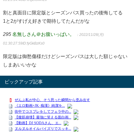
割と真面目に限定版とシーズンパス買ったの後悔してる
1と2がすげえ好きで期待してたんだがな
295
名無しさん＠お腹いっぱい。
：2022/11/28(月)
01:30:27.59
ID:fyGkBzKs0
限定版は御愁傷様だけどシーズンパスは大した額じゃない
しまあいいかな
ピックアップ記事