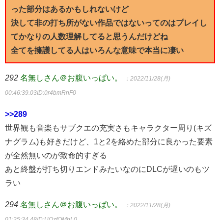
った部分はあるかもしれないけど
決して非の打ち所がない作品ではないってのはプレイし
てかなりの人数理解してると思うんだけどね
全てを擁護してる人はいろんな意味で本当に凄い
292
名無しさん＠お腹いっぱい。
：2022/11/28(月)
00:46:39.03
ID:0r4bmRnF0
>>289
世界観も音楽もサブクエの充実さもキャラクター周り(キズ
ナグラム)も好きだけど、1と2を絡めた部分に良かった要素
が全然無いのが致命的すぎる
あと終盤が打ち切りエンドみたいなのにDLCが遅いのもツ
ラい
294
名無しさん＠お腹いっぱい。
：2022/11/28(月)
01:25:34.48
ID:UQzfOMhL0