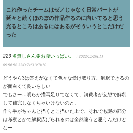
これ作ったチームはゼノじゃなく日常パートが
延々と続くほのぼの作品作るのに向いてると思う
光るところはあるにはあるがそういうとこだけだ
った
223
名無しさん＠お腹いっぱい。
：2022/11/26(土)
09:56:58.33
ID:ZzKHVTh10
どうやら3は答えがなくて色々な受け取り方、解釈できるの
が面白くて良いらしい
でもさー…明らか描写足りてなくて、消費者が妄想で解釈
して補完しなくちゃいけないのと、
作り手がちゃんと描くとこ描いた上で、それでも謎の部分
は考察とかで解釈広げられるのは全然違うと思うんだけど
なー