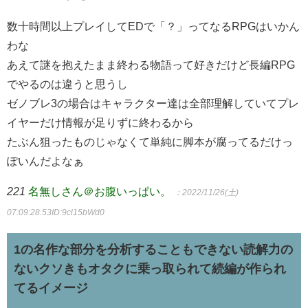
数十時間以上プレイしてEDで「？」ってなるRPGはいかん
わな
あえて謎を抱えたまま終わる物語って好きだけど長編RPG
でやるのは違うと思うし
ゼノブレ3の場合はキャラクター達は全部理解していてプレ
イヤーだけ情報が足りずに終わるから
たぶん狙ったものじゃなくて単純に脚本が腐ってるだけっ
ぽいんだよなぁ
221
名無しさん＠お腹いっぱい。
：2022/11/26(土)
07:09:28.53
ID:9cl15bWd0
1の名作な部分を分析することもできない読解力の
ないクソきもオタクに乗っ取られて続編が作られ
てるイメージ