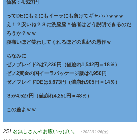
価格：4,527円
ってDEにも２にもイーラにも負けてギャハハｗｗｗ
え！？安いね？３に洗脳脳＊信者はどう説明できるのだ
ろうか？ｗｗ
腹痛いほど笑わしてくれるほどの世紀の愚作ｗ
ちなみに
ゼノブレイド2は7,236円（値崩れ1,542円＝18％）
ゼノ2黄金の国イーラパッケージ版は4,950円
ゼノブレイドDEは5,673円（値崩れ905円＝14％）
３が4,527円（値崩れ4,251円＝48％）
この差よｗｗ
251
名無しさん＠お腹いっぱい。
：2022/11/26(土)