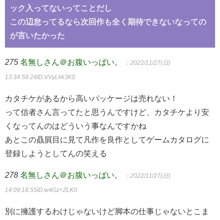
ック入ってないってことだし
この辺怠ってるなら次回作も全く期待できないなっての
が言いたかった
275
名無しさん＠お腹いっぱい。
：2022/11/27(日)
13:34:58.24
ID:VVyLkk3K0
カタチケがあるから高いパッケージは売れない！
って信者さん言ってたと思うんですけど、カタチケより安
くなってんのはどういう事なんですかね
あとこの贔屓目に見て凡作を良作としてゲームカタログに
登録しようとしてんの笑える
278
名無しさん＠お腹いっぱい。
：2022/11/27(日)
14:09:18.55
ID:w4Gz+ZLK0
別に擁護するわけじゃないけど脚本の仕事じゃないとこま