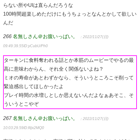
らない所やUIは直らんだろうな
100時間超楽しめただけにもうちょっとなんとかして欲しい
んだ
266
名無しさん＠お腹いっぱい。
：2022/11/27(日)
09:49:39.55
ID:yCubU/Ph0
ターキンに食料奪われる話とか本筋のムービーでやるの最
高に意味わからん、それ全く関係ないよね？
ミオの寿命があとわずかなら、そういうところこそ削って
緊迫感出してほしかったよ
プレイ時間の水増しとしか思えないんだよなぁあそこ、そ
ういうとこやぞ
267
名無しさん＠お腹いっぱい。
：2022/11/27(日)
10:03:29.59
ID:fiIjx2MQ0