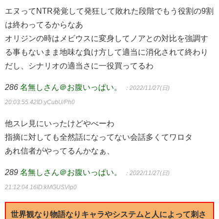
エヌってNTR発覚して発狂して敗れた段階でもう役割の9割
は終わってるからなあ
オリジンの時はメビウスに変身してノアとの対比を強調す
る事もないまま地味な負け方して適当に消化されて終わり
だし、シナリオの適当さに一役買ってるわ
286
名無しさん＠お腹いっぱい。
：2022/11/27(日)
20:03:55.42
ID:yCubU/Ph0
他スレ見にいったけどやべーわ
指摘に対しても全然話になってない会話多くてワロタ
あれ信者がやってるんかなぁ、
289
名無しさん＠お腹いっぱい。
：2022/11/27(日)
21:12:04.16
ID:kMGUSVlp0
世界観なり物語なりキャラやシステムと人によって刺さ