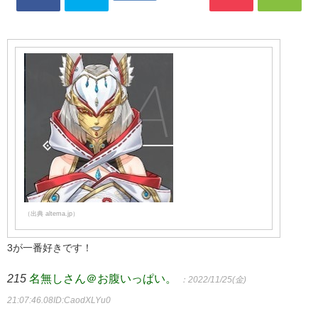
（出典 altema.jp）
3が一番好きです！
215
名無しさん＠お腹いっぱい。
：2022/11/25(金)
21:07:46.08
ID:CaodXLYu0