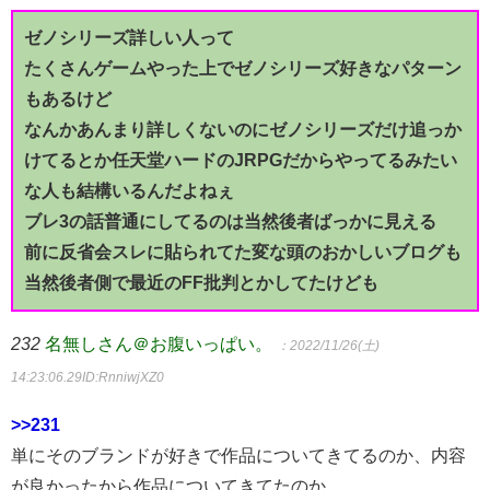
ゼノシリーズ詳しい人って
たくさんゲームやった上でゼノシリーズ好きなパターン
もあるけど
なんかあんまり詳しくないのにゼノシリーズだけ追っか
けてるとか任天堂ハードのJRPGだからやってるみたい
な人も結構いるんだよねぇ
ブレ3の話普通にしてるのは当然後者ばっかに見える
前に反省会スレに貼られてた変な頭のおかしいブログも
当然後者側で最近のFF批判とかしてたけども
232
名無しさん＠お腹いっぱい。
：2022/11/26(土)
14:23:06.29
ID:RnniwjXZ0
>>231
単にそのブランドが好きで作品についてきてるのか、内容
が良かったから作品についてきてたのか、