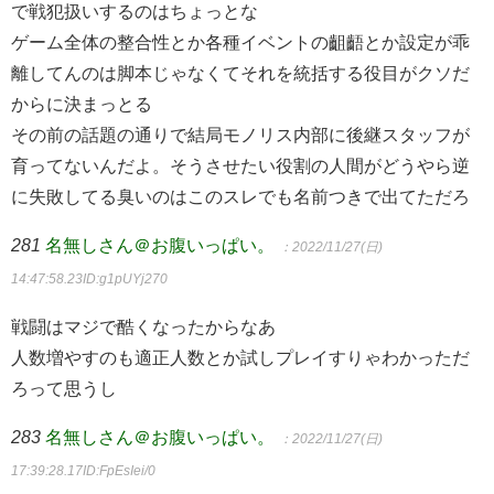
で戦犯扱いするのはちょっとな
ゲーム全体の整合性とか各種イベントの齟齬とか設定が乖
離してんのは脚本じゃなくてそれを統括する役目がクソだ
からに決まっとる
その前の話題の通りで結局モノリス内部に後継スタッフが
育ってないんだよ。そうさせたい役割の人間がどうやら逆
に失敗してる臭いのはこのスレでも名前つきで出てただろ
281
名無しさん＠お腹いっぱい。
：2022/11/27(日)
14:47:58.23
ID:g1pUYj270
戦闘はマジで酷くなったからなあ
人数増やすのも適正人数とか試しプレイすりゃわかっただ
ろって思うし
283
名無しさん＠お腹いっぱい。
：2022/11/27(日)
17:39:28.17
ID:FpEsIei/0