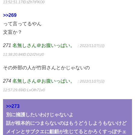
13:52:51.17
ID:tZh7tFKO0
>>269
って言ってるやん
文盲か？
271
名無しさん＠お腹いっぱい。
：2022/11/27(日)
11:38:20.84
ID:D2//2Vcz0
その外部の人が竹田さんとかじゃないの
274
名無しさん＠お腹いっぱい。
：2022/11/27(日)
12:57:29.69
ID:LvOfh71v0
>>273
別に擁護したいわけじゃないよ
話が根本的につまらないのはもうどうしようもないけど
メインとサブクエに齟齬が生じてるとかろくすっぽチェ