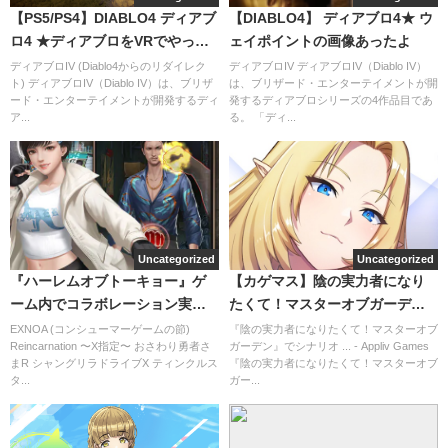
【PS5/PS4】DIABLO4 ディアブ
【DIABLO4】 ディアブロ4★ ウ
ロ4 ★ディアブロをVRでやった
ェイポイントの画像あったよ
ら楽しいかな
ディアブロIV (Diablo4からのリダイレク
ディアブロIV ディアブロIV（Diablo IV）
ト) ディアブロIV（Diablo IV）は、ブリザ
は、ブリザード・エンターテイメントが開
ード・エンターテイメントが開発するディ
発するディアブロシリーズの4作品目であ
ア...
る。 「ディ...
Uncategorized
Uncategorized
『ハーレムオブトーキョー』ゲ
【カゲマス】陰の実力者になり
ーム内でコラボレーション実施
たくて！マスターオブガーデン
中の河北彩花さん写真集？
◆指輪とかローブとかややこし
EXNOA (コンシューマーゲームの節)
『陰の実力者になりたくて！マスターオブ
Reincarnation 〜X指定〜 おさわり勇者さ
ガーデン』でシナリオ ... - Appliv Games
い
まR シャングリラドライブX ティンクルス
『陰の実力者になりたくて！マスターオブ
タ...
ガー...