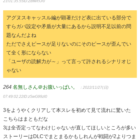
23:01:35.55
ID:ZdIw/cU/0
アグヌスキャッスル編が顕著だけど表に出ている部分で
すらガバ設定や矛盾が大量にあるから説明不足以前の問
題なんだよね
ただでさえピースが足りないのにそのピースが歪んでい
て全く形にならない
「ユーザの読解力が～」って言って許されるシナリオじ
ゃない
264
名無しさん＠お腹いっぱい。
：2022/11/27(日)
07:49:02.22
ID:z5wG99zl0
3をようやくクリアして本スレを初めて見て流れに驚いた
こちらはまともだな
3は全否定ってなわけじゃないが直してほしいところが多い
ストーリーはDLCでまとまるかもしれんが戦闘が2よりつま