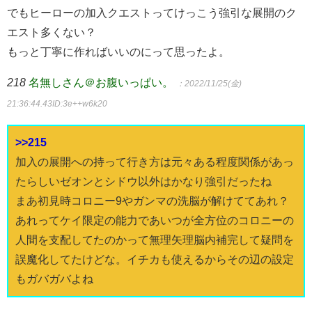
でもヒーローの加入クエストってけっこう強引な展開のク
エスト多くない？
もっと丁寧に作ればいいのにって思ったよ。
218
名無しさん＠お腹いっぱい。
：2022/11/25(金)
21:36:44.43
ID:3e++w6k20
>>215
加入の展開への持って行き方は元々ある程度関係があっ
たらしいゼオンとシドウ以外はかなり強引だったね
まあ初見時コロニー9やガンマの洗脳が解けててあれ？
あれってケイ限定の能力であいつが全方位のコロニーの
人間を支配してたのかって無理矢理脳内補完して疑問を
誤魔化してたけどな。イチカも使えるからその辺の設定
もガバガバよね