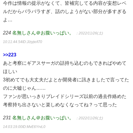
今作は情報の提示がなくて、皆補完してる内容が妄想レベ
ルだからバラバラすぎ、話のしようがない部分が多すぎる
よ…
224
名無しさん＠お腹いっぱい。
：2022/11/26(土)
10:11:44.54
ID:J/zyjeAT0
>>223
あと考察にギアスサーガの話持ち込むのもできればやめて
ほしい
3初めてでも大丈夫だよとか開発者に訊きましたで言ってた
のに大嘘じゃん……
ファンが思いっきりブレイドシリーズ以前の過去作絡めた
考察持ち出さないと楽しめなくなってね？って思った
231
名無しさん＠お腹いっぱい。
：2022/11/26(土)
14:03:19.00
ID:MvE6YrvL0