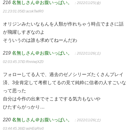
216
名無しさん＠お腹いっぱい。
：2022/11/25(金)
21:23:01.05
ID:acokTwlR0
オリジンみたいなもんを人類が作れちゃう時点でまさに話
が飛躍しすぎなのよ
そういうのは誰も求めてねーんだわ
219
名無しさん＠お腹いっぱい。
：2022/11/26(土)
02:03:45.37
ID:RnniwjXZ0
フォローしてる人で、過去のゼノシリーズたくさんプレイ
済、3全肯定して考察してるの見て純粋に信者の人すごいな
って思った
自分は今作の出来でそこまでする気力もないや
ひたすらがっかり…
220
名無しさん＠お腹いっぱい。
：2022/11/26(土)
03:44:45.36
ID:wjHEgRiv0