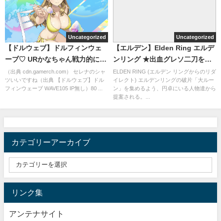
Uncategorized
Uncategorized
【ドルウェブ】ドルフィンウェ
【エルデン】Elden Ring エルデ
ーブ♡ URかなちゃん戦力的にも
ンリング ★出血グレソ二刀を使
衣装的にも魅力！
ってみた
（出典 cdn.gamerch.com） セレナのシャ
ELDEN RING (エルデン リングからのリダ
ツいいですね（出典 【ドルウェブ】ドル
イレクト) エルデンリングの破片「大ルー
フィンウェーブ WAVE105 IP無し）80 ...
ン」を集めるよう、円卓にいる人物達から
提案される。...
カテゴリーアーカイブ
リンク集
アンテナサイト