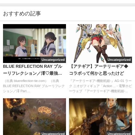
おすすめの記事
Uncategorized
Uncategorized
BLUE REFLECTION RAY ブル
【アテギア】アーテリーギア◆
ーリフレクション／澪♡最強な
コラボって何かと思ったけど
ラスボス詩ちゃんに全滅させら
（出典 bluereflection-tie.com） （出典
『アーテリーギア-機動戦姫-』AG-01 ラー
BLUE REFLECTION RAY ブルーリフレク
ク ニオがフィギュア「Action ... - 電撃ホビ
れたい
ション／澪 Part....
ーウェブ 『アーテリーギア-機動戦姫-...
Uncategorized
Uncategorized